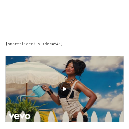
[smartslider3 slider="4"]