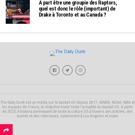
A part être une groupie des Raptors,
quel est donc le rôle (important) de
Drake à Toronto et au Canada ?
The Daily Dunk est un média sur le basket US depuis 2017, WNBA, NCAA, NBA et
les équipes de France, la rédaction traite toute l'actualité du basket US. A partir
de 2025, il traitera dorénavant de toute la culture US à travers des articles, des
events et des interviews, notamment à Los Angeles et ouais