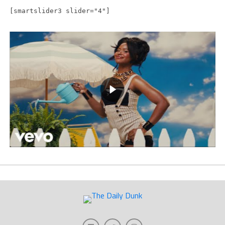
[smartslider3 slider="4"]