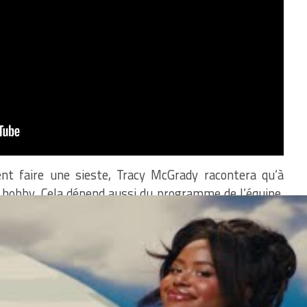
nt faire une sieste, Tracy McGrady racontera qu’à
on hobby. Cela dépend aussi du programme de l’équipe,
artier libre, des événements personnels ou d’équipe
 de l’après midi. Les matchs ont ensuite lieu à 19
is le week-end. Les joueurs viennent à la salle à
 fous, comme Kobe Bryant, se ramènent parfois dès 14
 chargé. Echauffement individuel, collectif, straps,
e jusqu’à l’heure du match. Après ça, les joueurs