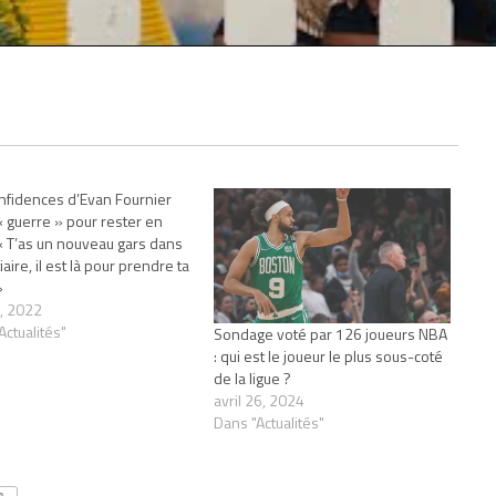
nfidences d’Evan Fournier
 « guerre » pour rester en
« T’as un nouveau gars dans
iaire, il est là pour prendre ta
»
, 2022
Actualités"
Sondage voté par 126 joueurs NBA
: qui est le joueur le plus sous-coté
de la ligue ?
avril 26, 2024
Dans "Actualités"