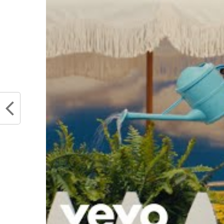
se douchent et se présentent à la p
les journalistes se dirigent vers
partie des interviews se font par v
comme lors des playoffs. Pour termi
groupe, ou chacun chez soi. Cer
ou d’autres iront turnup en boite de 
Les joueurs NBA aiment ce
endurer un calendrier parfoi
beaucoup de la force physiq
pour tenir la cadence. 
le droit de décompresser, su
Quels sont les mat
l’histoire de la NB