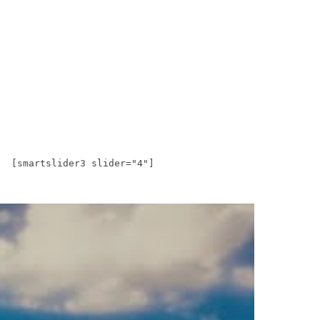
[smartslider3 slider="4"]