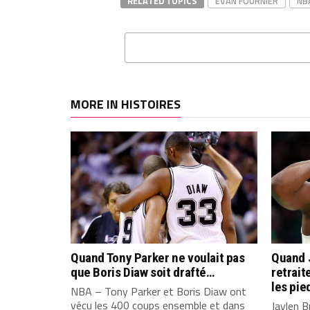
RELATED TOPICS
EVAN FOURNIER
NB
MORE IN HISTOIRES
Quand Tony Parker ne voulait pas
Quand 
que Boris Diaw soit drafté…
retrait
les pie
NBA – Tony Parker et Boris Diaw ont
vécu les 400 coups ensemble et dans
Jaylen B