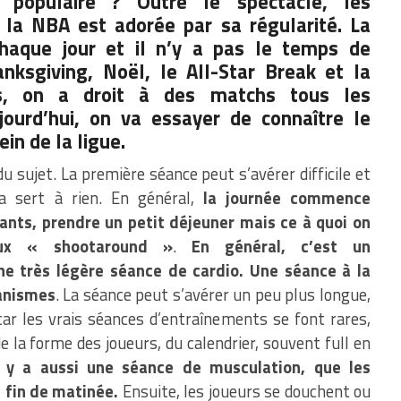
populaire ? Outre le spectacle, les
 la NBA est adorée par sa régularité. La
haque jour et il n’y a pas le temps de
anksgiving, Noël, le All-Star Break et la
s, on a droit à des matchs tous les
ujourd’hui, on va essayer de connaître le
in de la ligue.
u sujet. La première séance peut s’avérer difficile et
a sert à rien. En général,
la journée commence
ants, prendre un petit déjeuner mais ce à quoi on
eux « shootaround »
.
En général, c’est un
ne très légère séance de cardio. Une séance à la
ganismes
. La séance peut s’avérer un peu plus longue,
car les vrais séances d’entraînements se font rares,
de la forme des joueurs, du calendrier, souvent full en
y a aussi une séance de musculation, que les
 fin de matinée.
Ensuite, les joueurs se douchent ou