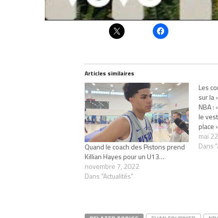
Partager :
Articles similaires
Les co
sur la
NBA : 
le vest
place 
mai 22
Dans "
Quand le coach des Pistons prend
Killian Hayes pour un U13…
novembre 7, 2022
Dans "Actualités"