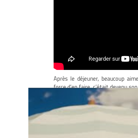
Après le déjeuner, beaucoup aime
force d’en faire, c’était devenu s
si la plupart du temps, il y a qu
peuvent prendre une grande partie
heures la plupart du temps, horm
partir de 16 heures mais les plus
ou 15h… Ensuite, le programme est
bandages, etc etc.. et on arriv