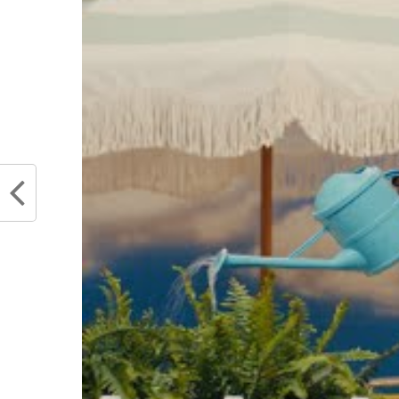
Aller de manière fréquente dans ce
plus quoi faire de son fils, lui qui
le motiver mais Chris était encor
agissait de la sorte. Il pensait qu
retrouve le bon chemin, ses notes s
:
« J’ai réussi dans la vie avant 
beaucoup d’amis avec la violence
lieu, j’ai réussi si je suis en vie. »
objectifs très élevés dans la vie. 
de Yahoo Sports n’a ainsi aucune d
sa famille mais lui va réussir là o
ressemble à aucun autre. A l’image
leur diplôme universitaire à 21 ou 
ces jeunes années, Chris Haynes dé
active de manière inopinée.