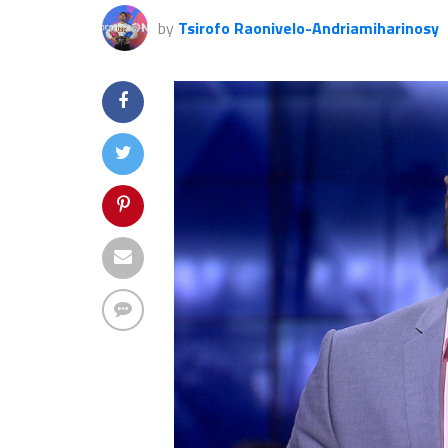
by
Tsirofo Raonivelo-Andriamiharinosy