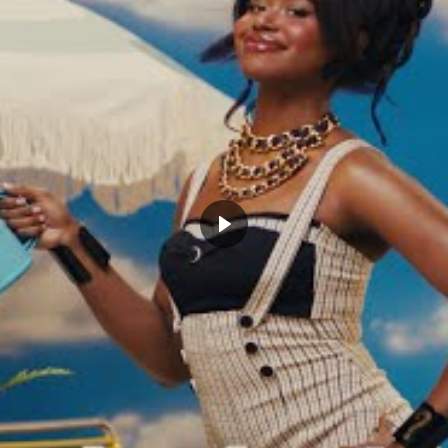
 refuge n’était pas une punition. Son père ne savait
 aimait par dessous tous les ennuis. C’est une façon de
e petit et ne comprenait pas pourquoi son paternel
’il voulait que sa vie se termine ainsi. Chris Haynes
’améliorent et prend conscience de la valeur de la vie
tout parce que je suis en vie, parce que j’ai perdu
 des gangs, la drogue, la prison. Donc en premier
Chris Haynes est parti de très bas, il n’a donc pas des
Dans son entourage, personne ne réussit, le journaliste
e source d’inspiration. Personne n’a de diplôme dans
ù tout le monde a échoué et là encore, son parcours ne
 d’une grande partie des journalistes qui obtiennent
22 ans, lui le décroche en frôlant les 30 ans. Durant
veloppe son éthique de travail et rentre dans la vie