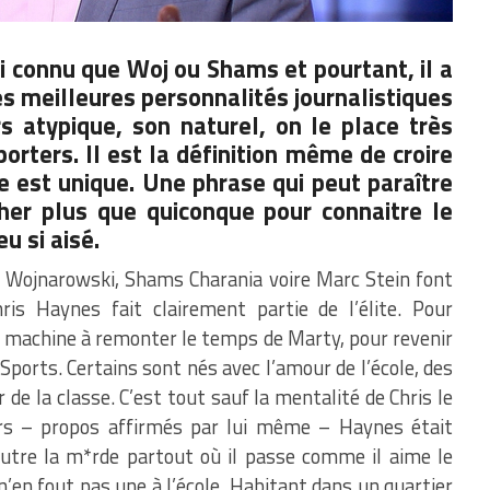
i connu que Woj ou Shams et pourtant, il a
es meilleures personnalités journalistiques
 atypique, son naturel, on le place très
orters. Il est la définition même de croire
re est unique. Une phrase qui peut paraître
her plus que quiconque pour connaitre le
u si aisé.
an Wojnarowski, Shams Charania voire Marc Stein font
ris Haynes fait clairement partie de l’élite. Pour
 machine à remonter le temps de Marty, pour revenir
 Sports. Certains sont nés avec l’amour de l’école, des
de la classe. C’est tout sauf la mentalité de Chris le
iers – propos affirmés par lui même – Haynes était
tre la m*rde partout où il passe comme il aime le
 n’en fout pas une à l’école. Habitant dans un quartier