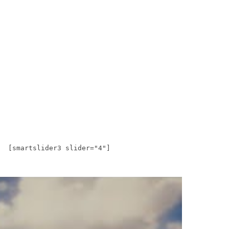
[smartslider3 slider="4"]