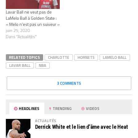
Lavar Ball ne veut pas de
LaMelo Ball à Golden State :
« Melo n’est pas un suiveur »
juin 25, 2020
Dans "Actualités"
RELATED TOPICS
CHARLOTTE
HORNETS
LAMELO BALL
LAVAR BALL
NBA
3 COMMENTS
HEADLINES
TRENDING
VIDEOS
ACTUALITÉS
Derrick White et le lien d’âme avec le Heat