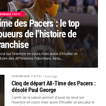
RONIQUE TSITSI
me des Pacers : le top
oueurs de l’histoire de
franchise
ecul sur l’exercice en cours mais aussi d’étudier un
toire des différentes franchises. Ainsi,...
CHRONIQUE TSITSI
/ 6 ans ago
Cinq de départ All-Time des Pacers :
désolé Paul George
L’arrêt de la saison permet d’avoir du recul sur
l’exercice en cours mais aussi d’étudier un peu plus le