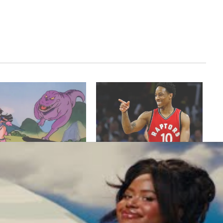
n°1 : 158 euros à gagner en
Prono n°1 : 142 euros à gagner
t confiance à Toronto mais
avec Toronto qui montre à Detroit
n DeMar DeRozan !
ce qu’est une équipe de basket !
r 11, 2018
mars 7, 2018
pronostics"
Dans "pronostics"
DEMAR DEROZAN
KYLE LOWRY
NBA
PRONOSTICS