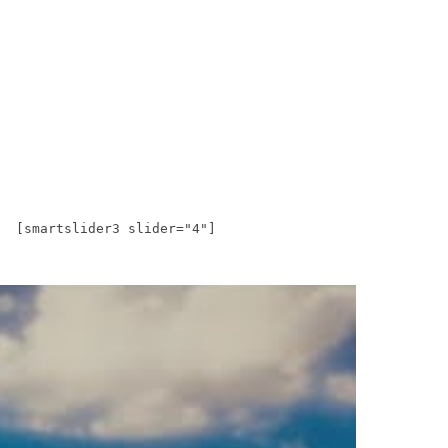
[smartslider3 slider="4"]