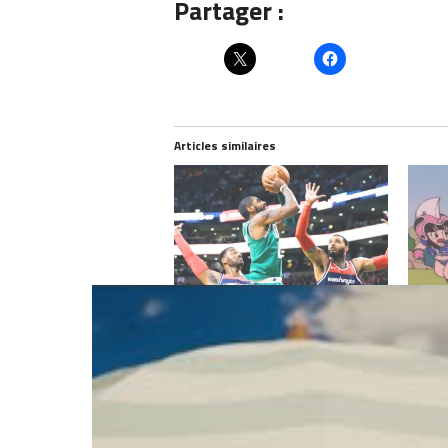
Partager :
Articles similaires
Prono n°3 : 195 euros à gagner
Prono 
avec Boston qui se fait Washington
faisan
!
pas e
février 8, 2018
févrie
Dans "pronostics"
Dans "
RELATED TOPICS
BOSTON
CELTICS