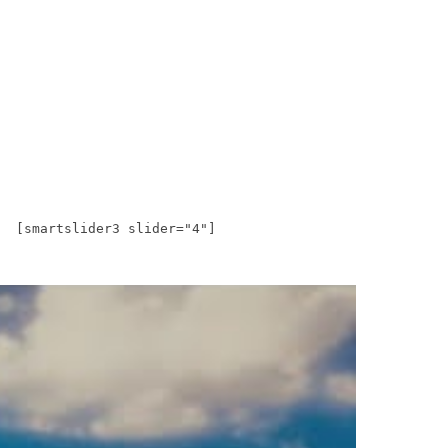
[smartslider3 slider="4"]