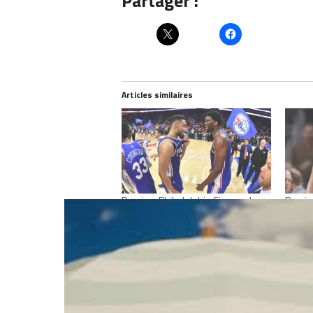
Partager :
Articles similaires
Preview Philadelphie Sixers – Les
Previ
attentes : Quel jeu et quels
– Les a
résultats pour les 76ers ?
résult
octobre 14, 2019
septe
Dans "Analyses"
Dans "
RELATED TOPICS
DEMAR DEROZAN
G