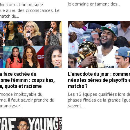
le domaine entament des...
ne correction presque
ue au vu des circonstances. Le
match du...
a face cachée du
L’anecdote du jour : comme
isme féminin : coups bas,
nées les séries de playoffs 
, quota et racisme
matchs ?
 monde impitoyable du
Les 16 équipes qualifiées lors d
sme, il faut savoir prendre du
phases finales de la grande ligue
r analyser...
savent,...