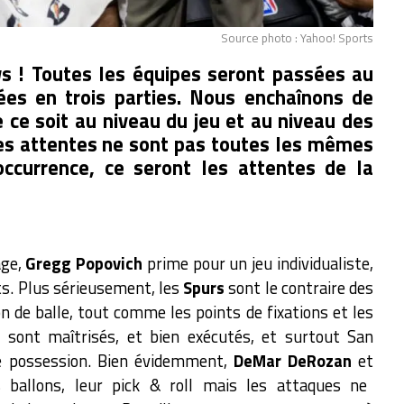
Source photo : Yahoo! Sports
ws ! Toutes les équipes seront passées au
tées en trois parties. Nous enchaînons de
e ce soit au niveau du jeu et au niveau des
les attentes ne sont pas toutes les mêmes
occurrence, ce seront les attentes de la
âge,
Gregg Popovich
prime pour un jeu individualiste,
nts. Plus sérieusement, les
Spurs
sont le contraire des
on de balle, tout comme les points de fixations et les
 sont maîtrisés, et bien exécutés, et surtout San
e possession. Bien évidemment,
DeMar DeRozan
et
 ballons, leur pick & roll mais les attaques ne