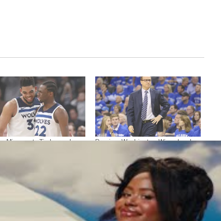
ew Minnesota Timberwolves
Preview Washington Wizards – Les
ttentes : quel jeu et quels
attentes : quel jeu et quels résultats
ats pour les loups ?
pour les sorciers ?
mbre 26, 2019
septembre 23, 2019
Analyses"
Dans "Analyses"
REGG POPOVICH
LAMARCUS ALDRIDGE
NBA
SPURS