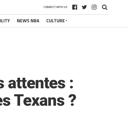
CONNECT WITH US
ILITY
NEWS NBA
CULTURE
 attentes :
les Texans ?