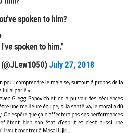
o him?
you've spoken to him?
?
 I've spoken to him."
g (@JLew1050)
July 27, 2018
on pour comprendre le malaise, surtout à propos de la
 lui ai parlé ».
vec Gregg Popovich et on a pu voir des séquences
être une meilleure équipe, si la santé va, le moral a dû
y. On espère que ça n’affectera pas ses performances
eflètent bien son état d’esprit et c’est aussi une
il veut montrer à Masai Ujiri…