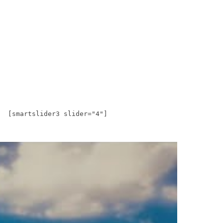
[smartslider3 slider="4"]