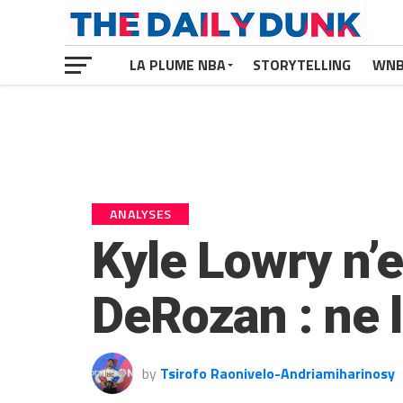
LA PLUME NBA
STORYTELLING
WN
ANALYSES
Kyle Lowry n’e
DeRozan : ne 
by
Tsirofo Raonivelo-Andriamiharinosy