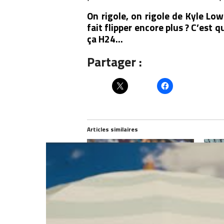
On rigole, on rigole de Kyle Low
fait flipper encore plus ? C’es
ça H24…
Partager :
Articles similaires
Kyle Lowry ou l’art d’enflammer le
La bel
fréro DeRozan : »Il est l’un des
DeMar