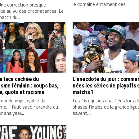
le domaine entament des...
ne correction presque
ue au vu des circonstances. Le
match du...
a face cachée du
L’anecdote du jour : comme
isme féminin : coups bas,
nées les séries de playoffs 
, quota et racisme
matchs ?
 monde impitoyable du
Les 16 équipes qualifiées lors d
sme, il faut savoir prendre du
phases finales de la grande ligue
r analyser...
savent,...