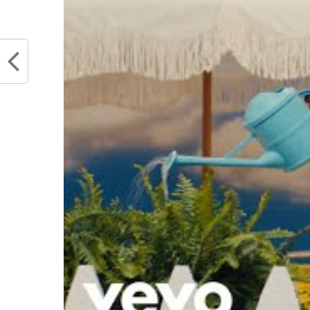
meilleurs joueurs de la NBA »
sourir
novembre 20, 2017
Kyle L
Dans "Analyses"
octobr
Dans "
RELATED TOPICS
DEMAR DEROZAN
K