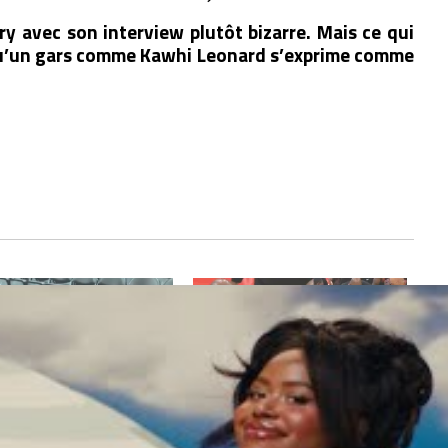
ry avec son interview plutôt bizarre. Mais ce qui
t qu’un gars comme Kawhi Leonard s’exprime comme
le vidéo du jour : quand
Le coup bas de DeMar DeRozan
 DeRozan évoque avec
sur Jalen Green…