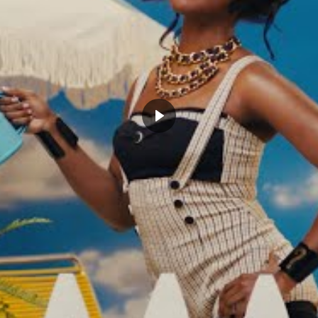
e, le handshake hommage de
mars 22, 2024
owry
Dans "Actualités"
e 24, 2018
Vidéos"
YLE LOWRY
NBA
CLICK TO COMMENT