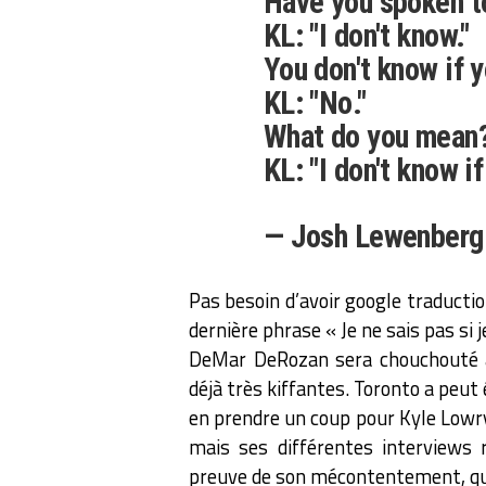
Have you spoken t
KL: "I don't know."
You don't know if 
KL: "No."
What do you mean
KL: "I don't know if
— Josh Lewenber
Pas besoin d’avoir google traducti
dernière phrase « Je ne sais pas si je
DeMar DeRozan sera chouchouté a
déjà très kiffantes. Toronto a peut 
en prendre un coup pour Kyle Lowr
mais ses différentes interviews r
preuve de son mécontentement, qu’