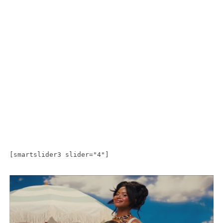
[smartslider3 slider="4"]