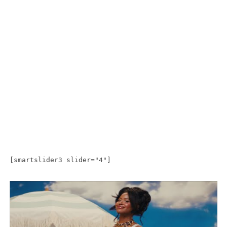
[smartslider3 slider="4"]