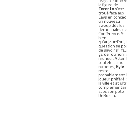
dragster John Wall
la figure de
Toronto
s’est
troué face aux
Cavs en concédan
un nouveau
sweep dès les
demi-finales de
Conférence. Si
bien
qu’aujourd’hui, la
question se pose
de savoir s’il faut
garder ou non le
meneur. Attentio
toutefois aux
rumeurs,
Kyle
reste
probablement le
joueur préféré de
la ville et st ultra
complémentaire
avec son pote
DeRozan.