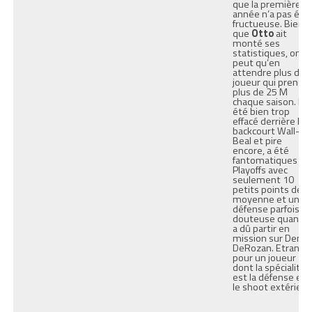
que la première
année n’a pas été
fructueuse. Bien
que
Otto
ait
monté ses
statistiques, on n
peut qu’en
attendre plus d’u
joueur qui prend
plus de 25 M
chaque saison. Il a
été bien trop
effacé derrière le
backcourt Wall-
Beal et pire
encore, a été
fantomatiques en
Playoffs avec
seulement 10
petits points de
moyenne et une
défense parfois
douteuse quand il
a dû partir en
mission sur Dema
DeRozan. Etrange
pour un joueur
dont la spécialité
est la défense et
le shoot extérieur