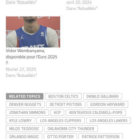
Dans "Actualités"
avril 20, 2024
Dans "Actualités"
Victor Wembanyama,
disponible pour l’Euro 2025
?
février 27, 2025
Dans "Actualités"
RELATED TOPICS
BOSTON CELTICS
DANILO GALLINARI
DENVER NUGGETS
DETROIT PISTONS
GORDON HAYWARD
JONATHAN SIMMONS
KCP
KENTAVIOUS CALDWELL-POPE
KYLE LOWRY
LOS ANGELES CLIPPERS
LOS ANGELES LAKERS
MILOS TEODOSIC
OKLAHOMA CITY THUNDER
ORLANDO MAGIC
OTTO PORTER
PATRICK PATTERSON