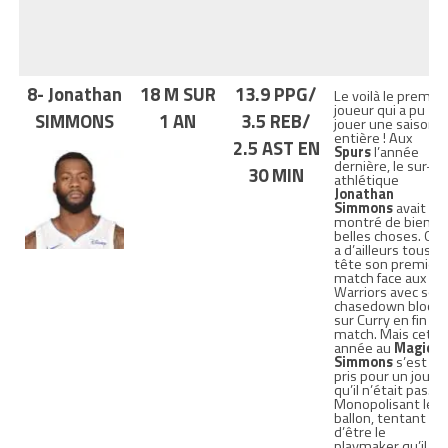
8- Jonathan
18 M SUR
13.9 PPG/
Le voilà le premier
joueur qui a pu
SIMMONS
1 AN
3.5 REB/
jouer une saison
entière ! Aux
2.5 AST EN
Spurs
l’année
dernière, le sur-
30 MIN
athlétique
Jonathan
Simmons
avait
montré de bien
belles choses. On
a d’ailleurs tous e
tête son premier
match face aux
Warriors avec son
chasedown block
sur Curry en fin de
match. Mais cette
année au
Magic
,
Simmons
s’est
pris pour un joueu
qu’il n’était pas.
Monopolisant le
ballon, tentant
d’être le
playmaker qu’il ne