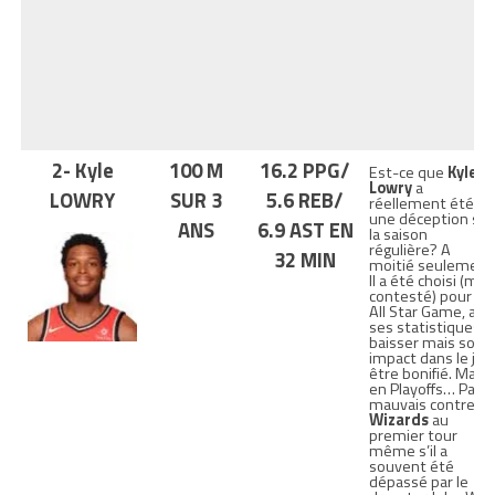
2- Kyle
100 M
16.2 PPG/
Est-ce que
Kyle
Lowry
a
LOWRY
SUR 3
5.6 REB/
réellement été
une déception sur
ANS
6.9 AST EN
la saison
régulière? A
32 MIN
moitié seulement
Il a été choisi (mai
contesté) pour le
All Star Game, a v
ses statistiques
baisser mais son
impact dans le jeu
être bonifié. Mais
en Playoffs… Pas
mauvais contre le
Wizards
au
premier tour
même s’il a
souvent été
dépassé par le