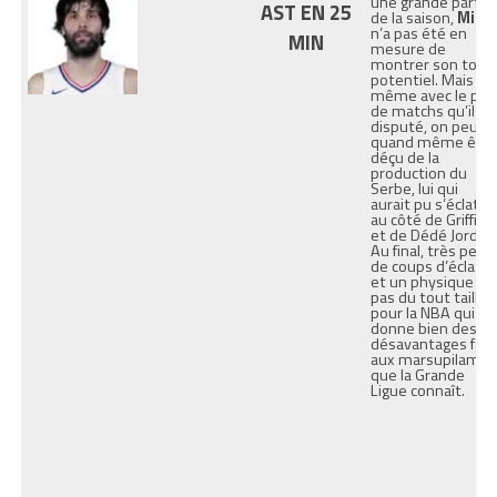
une grande partie
AST EN 25
de la saison,
Milos
n’a pas été en
MIN
mesure de
montrer son total
potentiel. Mais
même avec le pe
de matchs qu’il a
disputé, on peut
quand même êtr
déçu de la
production du
Serbe, lui qui
aurait pu s’éclater
au côté de Griffin
et de Dédé Jordan
Au final, très peu
de coups d’éclats
et un physique
pas du tout taillé
pour la NBA qui lui
donne bien des
désavantages fac
aux marsupilamis
que la Grande
Ligue connaît.