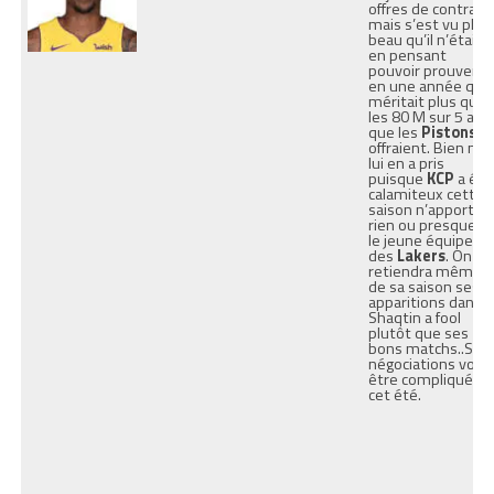
offres de contrat
mais s’est vu plus
beau qu’il n’était
en pensant
pouvoir prouver
en une année qu’il
méritait plus que
les 80 M sur 5 ans
que les
Pistons
lu
offraient. Bien mal
lui en a pris
puisque
KCP
a été
calamiteux cette
saison n’apportan
rien ou presque à
le jeune équipe
des
Lakers
. On
retiendra même
de sa saison ses
apparitions dans l
Shaqtin a fool
plutôt que ses
bons matchs..Ses
négociations vont
être compliquées
cet été.