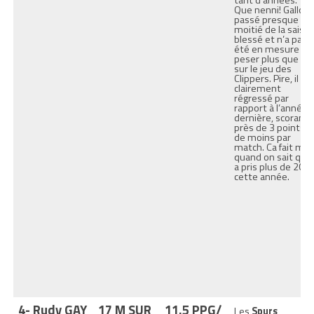
tant d’années.
Que nenni! Gallo a
passé presque la
moitié de la saiso
blessé et n’a pas
été en mesure de
peser plus que ça
sur le jeu des
Clippers. Pire, il a
clairement
régressé par
rapport à l’année
dernière, scorant
près de 3 points
de moins par
match. Ca fait mal
quand on sait qu’il
a pris plus de 20 
cette année.
4- Rudy GAY
17 M SUR
11.5 PPG/
Les
Spurs