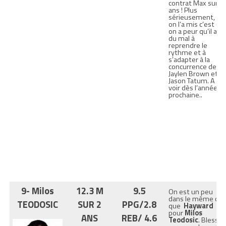
contrat Max sur 4
ans ! Plus
sérieusement, si
on l’a mis c’est car
on a peur qu’il ait
du mal à
reprendre le
rythme et à
s’adapter à la
concurrence de
Jaylen Brown et
Jason Tatum. A
voir dès l’année
prochaine..
9- Milos
12.3 M
9.5
On est un peu
dans le même cas
TEODOSIC
SUR 2
PPG/2.8
que
Hayward
pour
Milos
ANS
REB/ 4.6
Teodosic
. Blessé