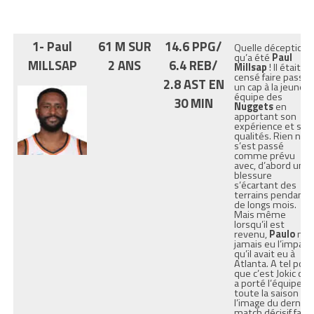
1- Paul
61 M SUR
14.6 PPG/
Quelle déception
qu’a été
Paul
MILLSAP
2 ANS
6.4 REB/
Millsap
! Il était
censé faire passer
2.8 AST EN
un cap à la jeune
équipe des
30 MIN
Nuggets
en
apportant son
expérience et ses
qualités. Rien ne
s’est passé
comme prévu
avec, d’abord une
blessure
s’écartant des
terrains pendant
de longs mois.
Mais même
lorsqu’il est
revenu,
Paulo
n’a
jamais eu l’impact
qu’il avait eu à
Atlanta. A tel poin
que c’est Jokic qui
a porté l’équipe
toute la saison à
l’image du dernier
match décisif face