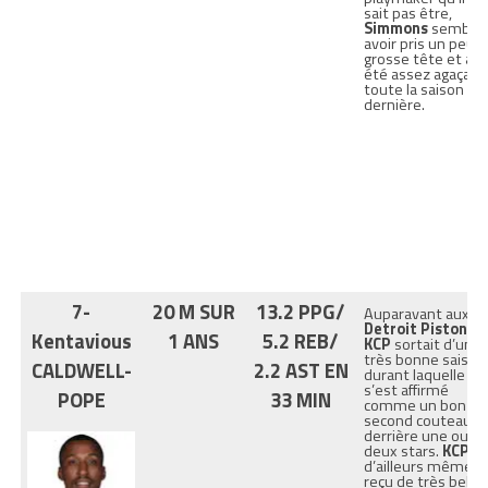
sait pas être,
Simmons
semble
avoir pris un peu l
grosse tête et a
été assez agaçant
toute la saison
dernière.
7-
20 M SUR
13.2 PPG/
Auparavant aux
Detroit Pistons
,
Kentavious
1 ANS
5.2 REB/
KCP
sortait d’une
très bonne saison
CALDWELL-
2.2 AST EN
durant laquelle il
s’est affirmé
POPE
33 MIN
comme un bon
second couteau
derrière une ou
deux stars.
KCP
a
d’ailleurs même
reçu de très belle