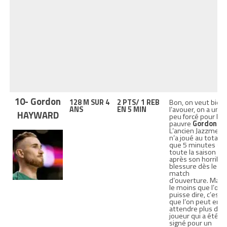
10- Gordon
128 M SUR 4
2 PTS/ 1 REB
Bon, on veut bien
ANS
EN 5 MIN
l’avouer, on a un
HAYWARD
peu forcé pour le
pauvre
Gordon
.
L’ancien Jazzmen
n’a joué au total
que 5 minutes su
toute la saison
après son horrible
blessure dès le
match
d’ouverture. Mais
le moins que l’on
puisse dire, c’est
que l’on peut en
attendre plus d’u
joueur qui a été
signé pour un