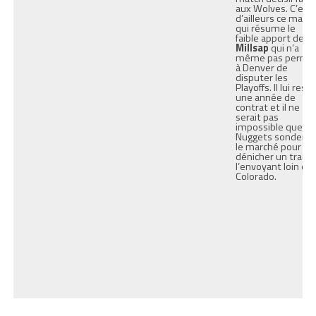
aux Wolves. C’est
d’ailleurs ce matc
qui résume le
faible apport de
Millsap
qui n’a
même pas permi
à Denver de
disputer les
Playoffs. Il lui rest
une année de
contrat et il ne
serait pas
impossible que le
Nuggets sondent
le marché pour
dénicher un trade
l’envoyant loin du
Colorado.