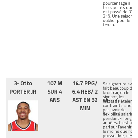
pourcentage à
trois points qui
est passé de 37 à
31%. Une saison à
oublier pour le
texan.
3- Otto
107 M
14.7 PPG/
Sa signature avait
fait beaucoup de
PORTER JR
SUR 4
6.4 REB/ 2
bruit car, en le
signant, les
ANS
AST EN 32
Wizards
étaient
contraints à ne
MIN
pas avoir de
flexibilité salariale
pendant 4 longue
années. C’est un
pari sur l’avenir et
le moins que l’on
puisse dire, c’est