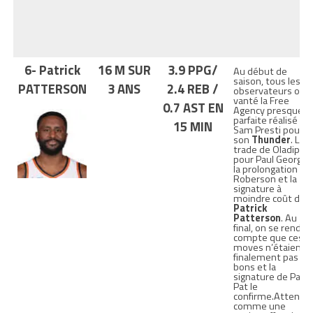
6- Patrick
16 M SUR
3.9 PPG/
Au début de
saison, tous les
PATTERSON
3 ANS
2.4 REB /
observateurs ont
vanté la Free
0.7 AST EN
Agency presque
parfaite réalisé pa
15 MIN
Sam Presti pour
son
Thunder
. Le
trade de Oladipo
pour Paul George,
la prolongation de
Roberson et la
signature à
moindre coût de
Patrick
Patterson
. Au
final, on se rend
compte que ces
moves n’étaient
finalement pas si
bons et la
signature de Pat
Pat le
confirme.Attendu
comme une