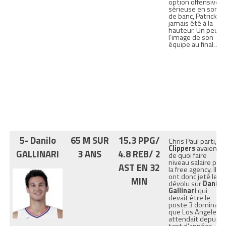
option offensive
sérieuse en sortie
de banc, Patrick n’
jamais été à la
hauteur. Un peu à
l’image de son
équipe au final…
5- Danilo
65 M SUR
15.3 PPG/
Chris Paul parti, le
Clippers
avaient
GALLINARI
3 ANS
4.8 REB/ 2
de quoi faire
niveau salaire pou
AST EN 32
la free agency. Ils
ont donc jeté leur
MIN
dévolu sur
Danilo
Gallinari
qui
devait être le
poste 3 dominant
que Los Angeles
attendait depuis