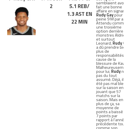
semblaient avoir
2
5.1 REB/
fait une bonne
affaire en signant
1.3 AST EN
Rudy
Gay
pour à
peine 9 M par an.
22 MIN
Attendu comme
une troisième
option derrière le
monstres Aldridg
et surtout
Leonard,
Rudy
Ga
a dû prendre bien
plus de
responsabilités à
cause de la
blessure de Kawhi
Malheureusemen
pour lui,
Rudy
n’a
pas du tout
assumé. Déjà, il a
été pas mal bless
sur la saison en n
jouant que 57
matchs sur la
saison. Mais en
plus de ça, sa
moyenne de
points a baissé de
7 points par
rapport à l’année
précédente tout
comme son