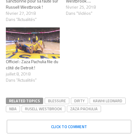
sanctionné pour sa faute sur
Westbrook….
Russell Westbrook !
février 25, 2018
février 27, 2018
Dans "Vidéos"
Dans "Actualités"
Officiel : Zaza Pachulia file du
côté de Detroit !
juillet 8, 2018
Dans "Actualités"
RELATED TOPICS
BLESSURE
DIRTY
KAWHI LEONARD
NBA
RUSELL WESTBROOK
ZAZA PACHULIA
CLICK TO COMMENT