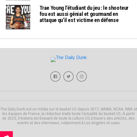
Trae Young l’étudiant du jeu : le shooteur
fou est aussi génial et gourmand en
attaque qu’il est victime en défense
The Daily Dunk est un média sur le basket US depuis 2017, WNBA, NCAA, NBA et
les équipes de France, la rédaction traite toute l'actualité du basket US. A partir
de 2025, il traitera dorénavant de toute la culture US à travers des articles, des
events et des interviews, notamment à Los Angeles et ouais