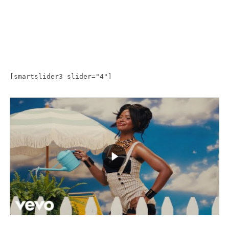
[smartslider3 slider="4"]