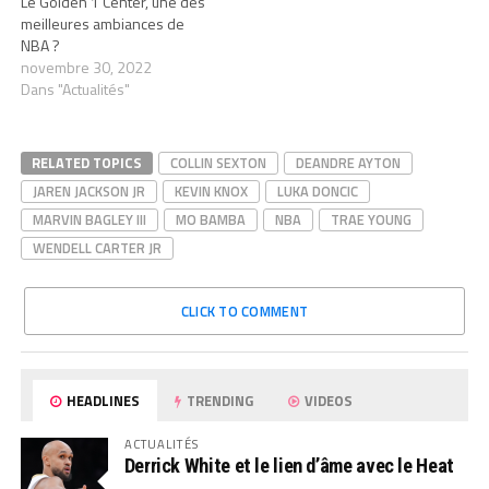
Le Golden 1 Center, une des
meilleures ambiances de
NBA ?
novembre 30, 2022
Dans "Actualités"
RELATED TOPICS
COLLIN SEXTON
DEANDRE AYTON
JAREN JACKSON JR
KEVIN KNOX
LUKA DONCIC
MARVIN BAGLEY III
MO BAMBA
NBA
TRAE YOUNG
WENDELL CARTER JR
CLICK TO COMMENT
HEADLINES
TRENDING
VIDEOS
ACTUALITÉS
Derrick White et le lien d’âme avec le Heat