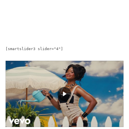
[smartslider3 slider="4"]