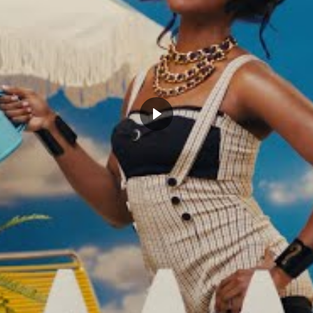
u. L’expérience de
David West
est toujours là, il fera
nne équipe. Enfin
Jordan Bell et JaVale McGee
 avec des contres et alley oop.
hangé par rapport à l’année dernière. En effet,
Tony
coachs au début du match, tout comme
Manu Ginobili
s magicien. Enfin, encore et toujours de l’expérience
is dans le système Spurs et
Pau Gasol
est toujours
rs au niveau.
n là pour le début des playoffs. C’est terminé les
ements à faire. Sans Stephen Curry, il devra modifier
ssant à voir.