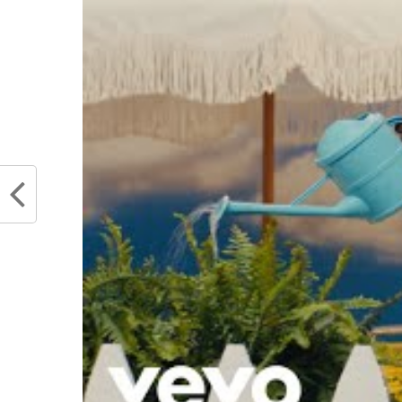
de Nick Young qui en aura très pe
ses matchs, contre son ancie
s’occuperont de mettre de l’énergie
Le banc des Spurs a complètement c
Parker
est désormais à côté des 
(ne part pas stp), qui est toujour
avec
Rudy Gay
plus fort que jama
Espagnol. Néanmoins, il est toujou
Verdict : Egalité
Coach
Cette fois ci, Steve Kerr est bie
problèmes au dos, il aura des ajust
certains systèmes et ce sera intére