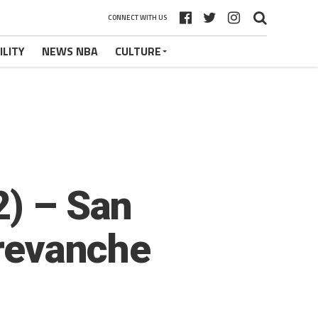
CONNECT WITH US
ILITY
NEWS NBA
CULTURE
2) – San
 revanche