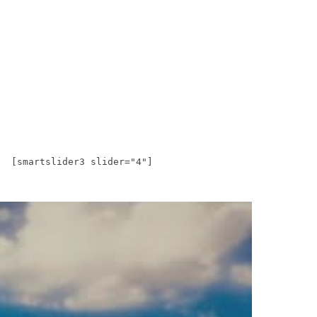
[smartslider3 slider="4"]