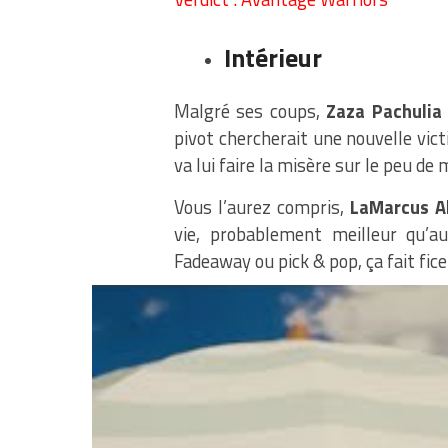
Intérieur
Malgré ses coups,
Zaza Pachulia
pivot chercherait une nouvelle vi
va lui faire la misère sur le peu d
Vous l’aurez compris,
LaMarcus A
vie, probablement meilleur qu’a
Fadeaway ou pick & pop, ça fait ficel
Verdict : Avantage Spurs
Banc
Shaun le mouton fait de la résis
range, répond toujours présent.
P