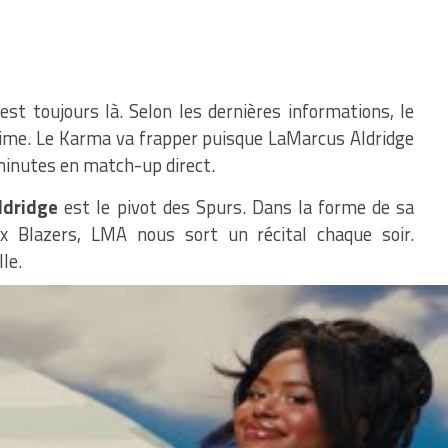
est toujours là. Selon les dernières informations, le
ctime. Le Karma va frapper puisque LaMarcus Aldridge
e minutes en match-up direct.
ldridge
est le pivot des Spurs. Dans la forme de sa
ux Blazers, LMA nous sort un récital chaque soir.
le.
tance.
Shaun Livingston
, efficacité réelle sur du mid
atrick McCaw
devrait avoir des minutes, au contraire