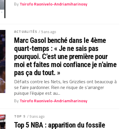
By
Tsirofo Raonivelo-Andriamiharinosy
ACTUALITÉS
/ 9 ans ago
Marc Gasol benché dans le 4ème
quart-temps : « Je ne sais pas
pourquoi. C’est une première pour
moi et faites moi confiance je n’aime
pas ça du tout. »
Défaits contre les Nets, les Grizzlies ont beaucoup à
se faire pardonner. Rien ne risque de s’arranger
puisque l’équipe est au...
By
Tsirofo Raonivelo-Andriamiharinosy
TOP 5
/ 9 ans ago
Top 5 NBA : apparition du fossile