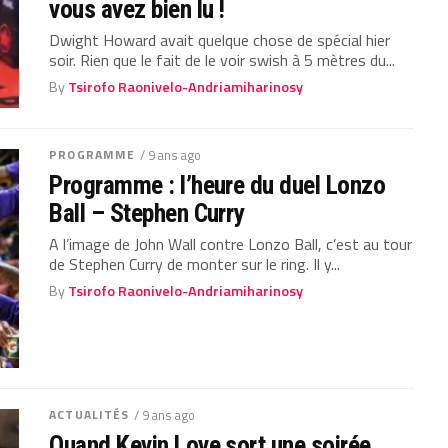
vous avez bien lu !
Dwight Howard avait quelque chose de spécial hier
soir. Rien que le fait de le voir swish à 5 mètres du...
By
Tsirofo Raonivelo-Andriamiharinosy
PROGRAMME
/ 9 ans ago
Programme : l’heure du duel Lonzo
Ball – Stephen Curry
A l’image de John Wall contre Lonzo Ball, c’est au tour
de Stephen Curry de monter sur le ring. Il y...
By
Tsirofo Raonivelo-Andriamiharinosy
ACTUALITÉS
/ 9 ans ago
Quand Kevin Love sort une soirée