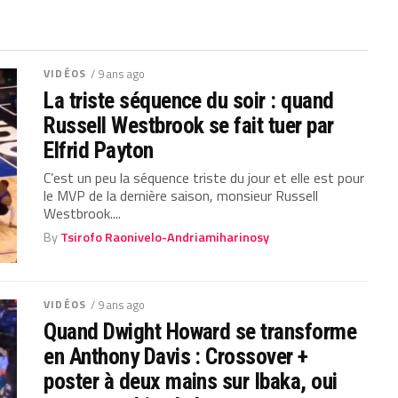
VIDÉOS
/ 9 ans ago
La triste séquence du soir : quand
Russell Westbrook se fait tuer par
Elfrid Payton
C’est un peu la séquence triste du jour et elle est pour
le MVP de la dernière saison, monsieur Russell
Westbrook....
By
Tsirofo Raonivelo-Andriamiharinosy
VIDÉOS
/ 9 ans ago
Quand Dwight Howard se transforme
en Anthony Davis : Crossover +
poster à deux mains sur Ibaka, oui