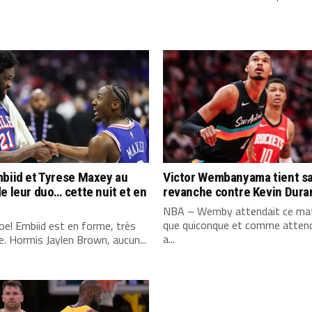
biid et Tyrese Maxey au
Victor Wembanyama tient s
e leur duo… cette nuit et en
revanche contre Kevin Dura
NBA – Wemby attendait ce mat
que quiconque et comme attend
el Embiid est en forme, très
a...
. Hormis Jaylen Brown, aucun...