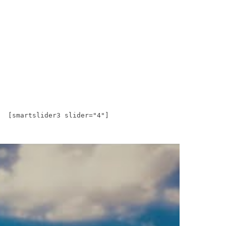
[smartslider3 slider="4"]