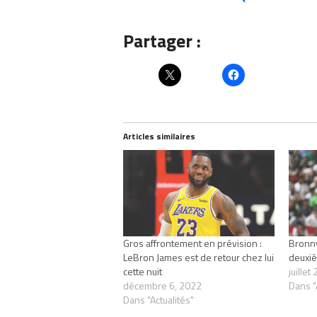
Partager :
Articles similaires
Gros affrontement en prévision :
Bronny
LeBron James est de retour chez lui
deuxiè
cette nuit
juillet
décembre 6, 2022
Dans "
Dans "Actualités"