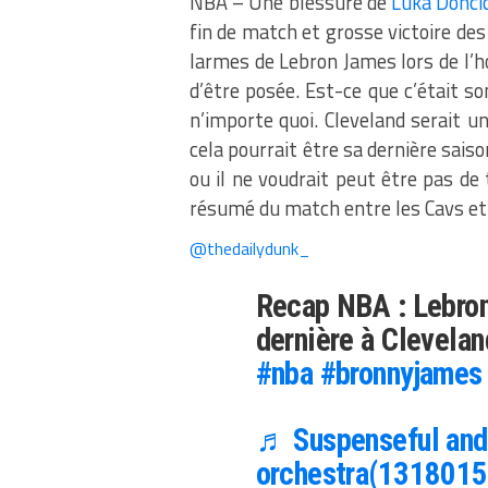
NBA – Une blessure de
Luka Donci
fin de match et grosse victoire des 
larmes de Lebron James lors de l’h
d’être posée. Est-ce que c’était so
n’importe quoi. Cleveland serait un
cela pourrait être sa dernière sais
ou il ne voudrait peut être pas de t
résumé du match entre les Cavs et 
@thedailydunk_
Recap NBA : Lebro
dernière à Clevela
#nba
#bronnyjames
♬ Suspenseful and
orchestra(1318015