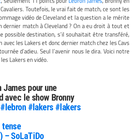
c
, seulement 11 points pour
Lebron James
, Bronny en
Cavaliers. Toutefois, le vrai fait de match, ce sont les
ommage vidéo de Cleveland et la question a le mérite
n dernier match à Cleveland ? On a eu droit à tout et
e possible destination, s’il souhaitait être transféré,
on avec les Lakers et donc dernier match chez les Cavs
ournée d’adieu. Seul l’avenir nous le dira. Voici notre
les Lakers en vidéo.
n James pour une
nd avec le show Bronny
#lebron
#lakers
#lakers
 tense
) – SoLaTiDo