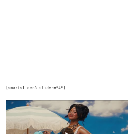
[smartslider3 slider="4"]