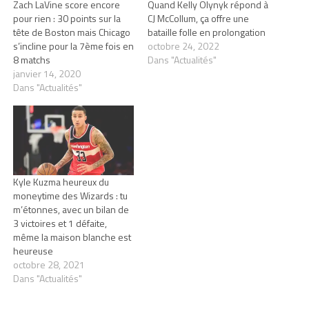
Zach LaVine score encore
Quand Kelly Olynyk répond à
pour rien : 30 points sur la
CJ McCollum, ça offre une
tête de Boston mais Chicago
bataille folle en prolongation
s’incline pour la 7ème fois en
octobre 24, 2022
8 matchs
Dans "Actualités"
janvier 14, 2020
Dans "Actualités"
Kyle Kuzma heureux du
moneytime des Wizards : tu
m’étonnes, avec un bilan de
3 victoires et 1 défaite,
même la maison blanche est
heureuse
octobre 28, 2021
Dans "Actualités"