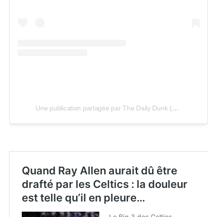
Une publication partagée par The Daily Dunk (@thedailydunk)