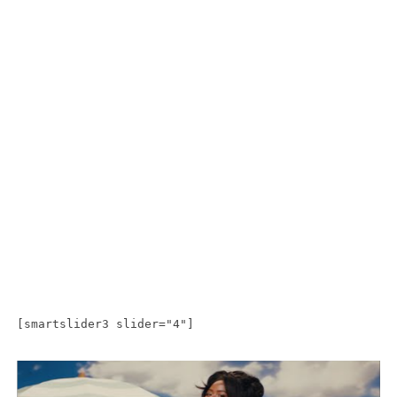
[smartslider3 slider="4"]