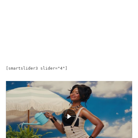
[smartslider3 slider="4"]