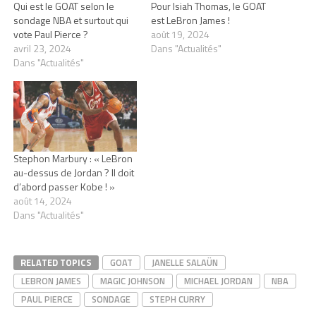
Qui est le GOAT selon le
Pour Isiah Thomas, le GOAT
sondage NBA et surtout qui
est LeBron James !
vote Paul Pierce ?
août 19, 2024
avril 23, 2024
Dans "Actualités"
Dans "Actualités"
Stephon Marbury : « LeBron
au-dessus de Jordan ? Il doit
d’abord passer Kobe ! »
août 14, 2024
Dans "Actualités"
RELATED TOPICS
GOAT
JANELLE SALAÜN
LEBRON JAMES
MAGIC JOHNSON
MICHAEL JORDAN
NBA
PAUL PIERCE
SONDAGE
STEPH CURRY