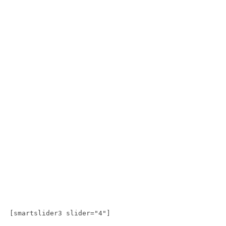
[smartslider3 slider="4"]