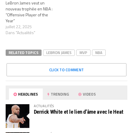
LeBron James veut un
nouveau trophée en NBA :
“Offensive Player of the
Year”
juillet 22, 2025
Dans "Actualités"
RELATED TOPICS
LEBRON JAMES
MVP
NBA
CLICK TO COMMENT
HEADLINES
TRENDING
VIDEOS
ACTUALITÉS
Derrick White et le lien d’âme avec le Heat