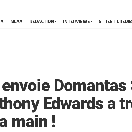
BA
NCAA
RÉDACTION
INTERVIEWS
STREET CREDIB
envoie Domantas 
nthony Edwards a t
a main !