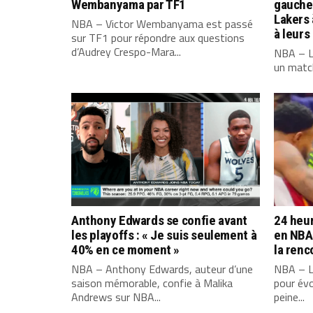
Wembanyama par TF1
gauche 
Lakers
NBA – Victor Wembanyama est passé
à leurs
sur TF1 pour répondre aux questions
d’Audrey Crespo-Mara...
NBA – L
un match
Anthony Edwards se confie avant
24 heur
les playoffs : « Je suis seulement à
en NBA 
40% en ce moment »
la renc
NBA – Anthony Edwards, auteur d’une
NBA – L
saison mémorable, confie à Malika
pour évo
Andrews sur NBA...
peine...