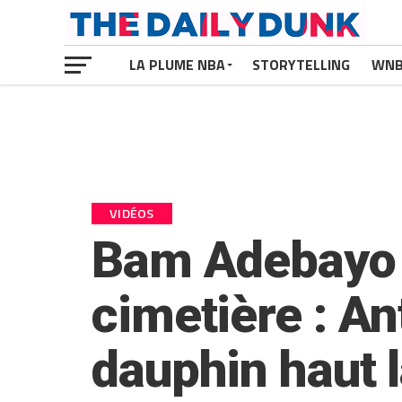
LA PLUME NBA
STORYTELLING
WN
VIDÉOS
Bam Adebayo 
cimetière : A
dauphin haut l