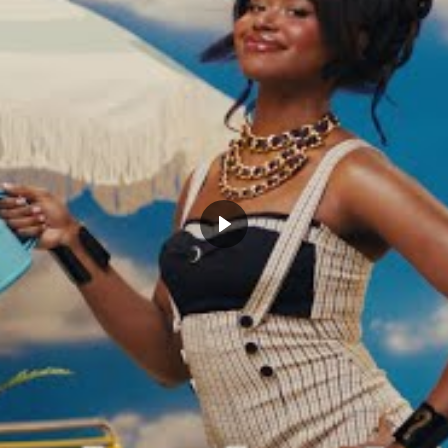
ebayo en triple-double à 2
Les votes de la rédaction : All-NBA
de l’annonce des
3rd team, désolé Rudy Gobert,
çants : « Ce match n’était pas
rendez-vous l’année prochaine
e ASG, c’était pour honorer
avril 11, 2020
»
Dans "Actualités"
r 28, 2020
Actualités"
T
MIAMI
NBA
2 COMMENTS