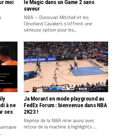
ur moi
le Magic dans un Game 2 sans
saveur
u
NBA – Donovan Mitchell et les
Cleveland Cavaliers s’offrent une
sérieuse option pour les...
ily
Ja Morant en mode playground au
di à ne
FedEx Forum : bienvenue dans NBA
ar ses
2K23 !
Reprise de la NBA rime aussi avec
retour de la machine à highlights :...
 semaine
.