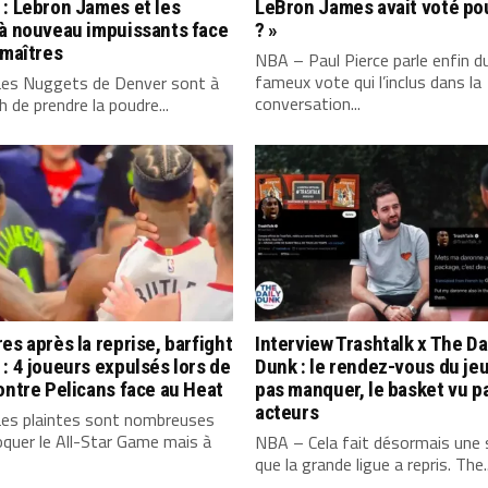
: Lebron James et les
LeBron James avait voté po
 à nouveau impuissants face
? »
 maîtres
NBA – Paul Pierce parle enfin d
fameux vote qui l’inclus dans la
es Nuggets de Denver sont à
conversation...
 de prendre la poudre...
es après la reprise, barfight
Interview Trashtalk x The Da
: 4 joueurs expulsés lors de
Dunk : le rendez-vous du jeu
ontre Pelicans face au Heat
pas manquer, le basket vu p
acteurs
es plaintes sont nombreuses
quer le All-Star Game mais à
NBA – Cela fait désormais une
que la grande ligue a repris. The..