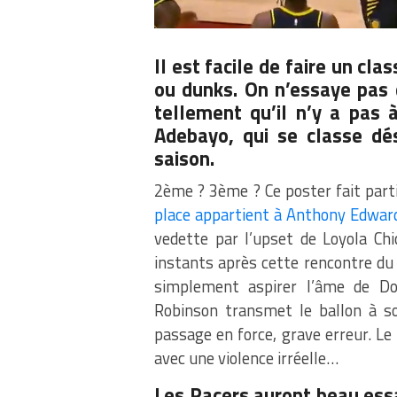
Il est facile de faire un c
ou dunks. On n’essaye pas d
tellement qu’il n’y a pas 
Adebayo, qui se classe dé
saison.
2ème ? 3ème ? Ce poster fait part
place appartient à Anthony Edwar
vedette par l’upset de Loyola Ch
instants après cette rencontre du
simplement aspirer l’âme de Do
Robinson transmet le ballon à s
passage en force, grave erreur. Le
avec une violence irréelle…
Les Pacers auront beau essay