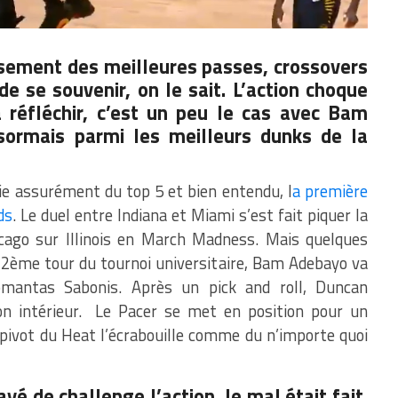
lassement des meilleures passes, crossovers
e se souvenir, on le sait. L’action choque
à réfléchir, c’est un peu le cas avec Bam
sormais parmi les meilleurs dunks de la
ie assurément du top 5 et bien entendu, l
a première
ds
. Le duel entre Indiana et Miami s’est fait piquer la
icago sur Illinois en March Madness. Mais quelques
 2ème tour du tournoi universitaire, Bam Adebayo va
mantas Sabonis. Après un pick and roll, Duncan
on intérieur. Le Pacer se met en position pour un
 pivot du Heat l’écrabouille comme du n’importe quoi
é de challenge l’action, le mal était fait.