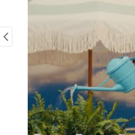
Officiel : Bam Adebayo remporte le
Bam Ad
Skills Challenge, Miami a vraiment
jours 
brillé en ce samedi soir !
rempla
février 16, 2020
pour l
Dans "Actualités"
Kobe 
janvie
Dans "
RELATED TOPICS
BAM ADEBAYO
HEA