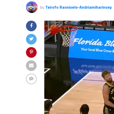
by
Tsirofo Raonivelo-Andriamiharinosy