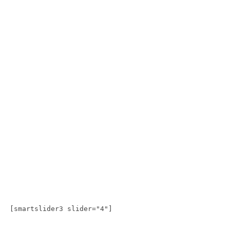
[smartslider3 slider="4"]