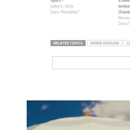
Spurs ?
à DeMa
juillet 5, 2024
tomber
Dans "Actualités"
Chamb
févrie
Dans "
RELATED TOPICS
DEMAR DEROZAN
L