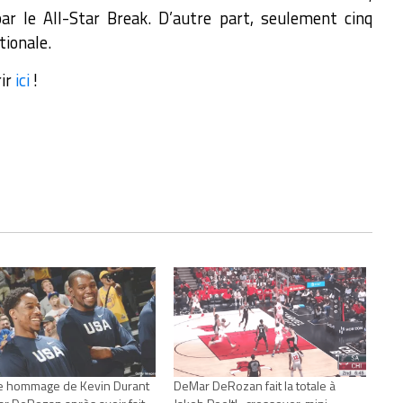
r le All-Star Break. D’autre part, seulement cinq
tionale.
rir
ici
!
me hommage de Kevin Durant
DeMar DeRozan fait la totale à