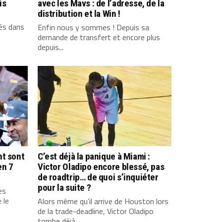
is
avec les Mavs : de l’adresse, de la
distribution et la Win !
e
tés dans
Enfin nous y sommes ! Depuis sa
demande de transfert et encore plus
depuis...
nt sont
C’est déjà la panique à Miami :
en 7
Victor Oladipo encore blessé, pas
de roadtrip… de quoi s’inquiéter
pour la suite ?
es
 le
Alors même qu’il arrive de Houston lors
de la trade-deadline, Victor Oladipo
tombe déjà,...