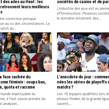
 des ailes au Heat : les
sociétés de casino et de par
 retrouvent leurs meilleurs
L’industrie des jeux est en plein
s
effervescence. Plusieurs socié
le domaine entament des...
ne correction presque
ue au vu des circonstances. Le
match du...
a face cachée du
L’anecdote du jour : comme
isme féminin : coups bas,
nées les séries de playoffs 
, quota et racisme
matchs ?
 monde impitoyable du
Les 16 équipes qualifiées lors d
sme, il faut savoir prendre du
phases finales de la grande ligue
r analyser...
savent,...