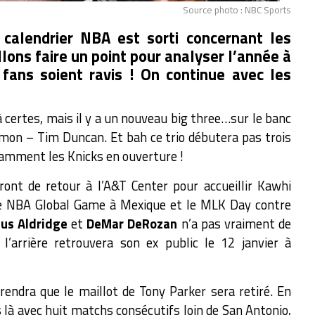
Source photo : NBC Sports
 calendrier NBA est sorti concernant les
lons faire un point pour analyser l’année à
 fans soient ravis ! On continue avec les
à certes, mais il y a un nouveau big three…sur le banc
on – Tim Duncan. Et bah ce trio débutera pas trois
tamment les Knicks en ouverture !
ront de retour à l’A&T Center pour accueillir Kawhi
le NBA Global Game à Mexique et le MLK Day contre
us Aldridge
et
DeMar DeRozan
n’a pas vraiment de
rrière retrouvera son ex public le 12 janvier à
endra que le maillot de Tony Parker sera retiré. En
s là avec huit matchs consécutifs loin de San Antonio,