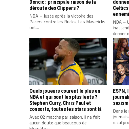
Doncic : principale raison de la
donnent
déroute des Clippers ?
Celtics
ennemi
NBA – Juste après la victoire des
Pacers contre les Bucks, Les Mavericks
NBA – U
ont...
inattend
dernier 
Quels joueurs courent le plus en
ESPN, l
NBA et qui sont les plus lents ?
journal
Stephen Curry, Chris Paul et
sexisme
consorts, toutes les stars sont là
Dans le
journali
Avec 82 matchs par saison, il ne fait
recul pou
aucun doute que beaucoup de
kilomètres...