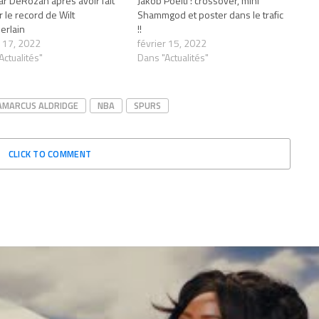
r DeRozan après avoir fait
Jakob Poeltl : crossover, mini
 le record de Wilt
Shammgod et poster dans le trafic
erlain
!!
r 17, 2022
février 15, 2022
Actualités"
Dans "Actualités"
AMARCUS ALDRIDGE
NBA
SPURS
CLICK TO COMMENT