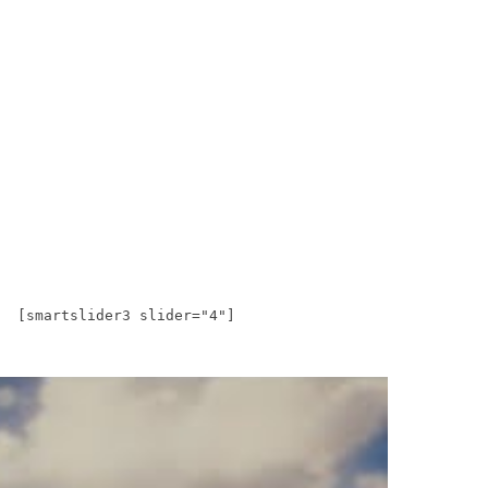
[smartslider3 slider="4"]