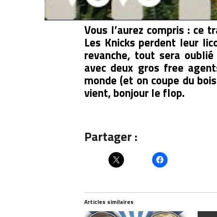
Néanmoins, là, c’est plus le long te
Vous l’aurez compris : ce t
Les Knicks perdent leur lic
revanche, tout sera oubli
avec deux gros free agents
monde (et on coupe du bois 
vient, bonjour le flop.
Partager :
Articles similaires