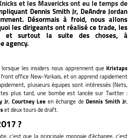
Knicks et les Mavericks ont eu le temps de
mpliquant Dennis Smith Jr, DeAndre Jordan
amment. Désormais à froid, nous allons
oi les dirigeants ont réalisé ce trade, les
s et surtout la suite des choses, à
ee agency.
lorsque les insiders nous apprennent que
Kristaps
 front office New-Yorkais, et on apprend rapidement
Rapidement, plusieurs équipes sont intéressés (Nets,
tes plus tard, une bombe est lancée sur Twitter :
 Jr
,
Courtney Lee
en échange de
Dennis Smith Jr
,
s
et deux tours de draft.
2017 ?
te, c’est que la principale monnaie d’échange, c’est