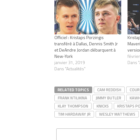
Officiel : Kristaps Porzingis
Krista
transféré à Dallas, Dennis Smith Jr
Maveric
et DeAndre Jordan débarquent à
versio
New-York
févrie
janvier 31, 2019
Dans "
Dans "Actualités"
RELATED TOPICS
CAM REDDISH
COUR
FRANK NTILIKINA
JIMMY BUTLER
KAWH
KLAY THOMPSON
KNICKS
KRISTAPS PO
TIM HARDAWAY JR
WESLEY MATTHEWS