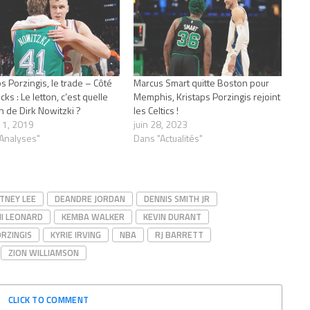
ps Porzingis, le trade – Côté
Marcus Smart quitte Boston pour
ks : Le letton, c’est quelle
Memphis, Kristaps Porzingis rejoint
n de Dirk Nowitzki ?
les Celtics !
r 1, 2019
juin 28, 2023
Analyses"
Dans "Actualités"
TNEY LEE
DEANDRE JORDAN
DENNIS SMITH JR
I LEONARD
KEMBA WALKER
KEVIN DURANT
RZINGIS
KYRIE IRVING
NBA
RJ BARRETT
ZION WILLIAMSON
CLICK TO COMMENT