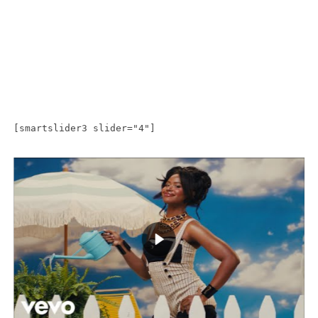
[smartslider3 slider="4"]