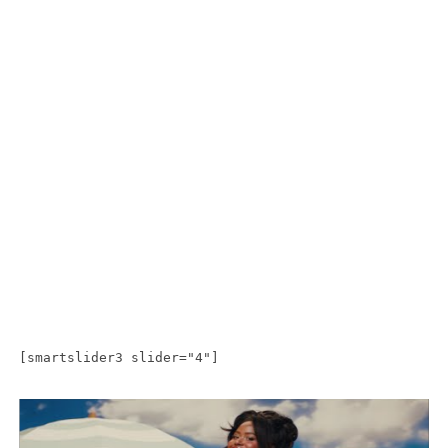
[smartslider3 slider="4"]