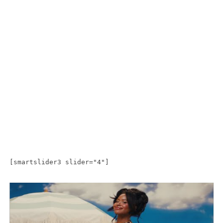
[smartslider3 slider="4"]