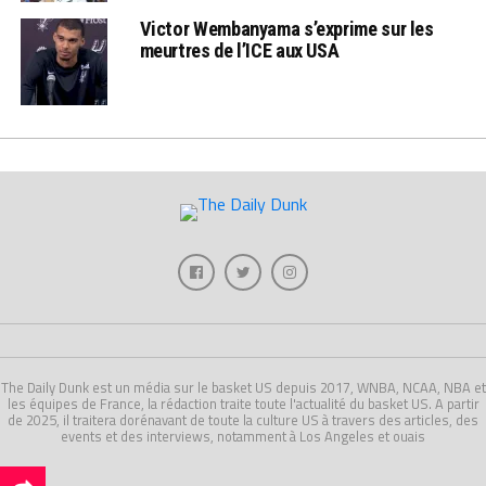
Victor Wembanyama s’exprime sur les
meurtres de l’ICE aux USA
The Daily Dunk est un média sur le basket US depuis 2017, WNBA, NCAA, NBA et
les équipes de France, la rédaction traite toute l'actualité du basket US. A partir
de 2025, il traitera dorénavant de toute la culture US à travers des articles, des
events et des interviews, notamment à Los Angeles et ouais