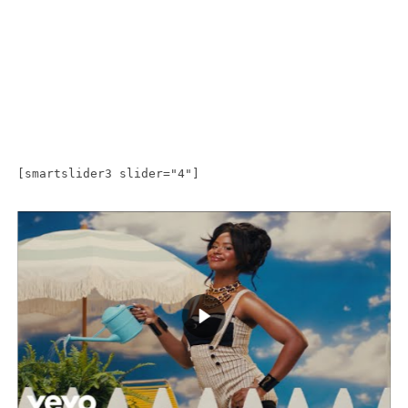
[smartslider3 slider="4"]