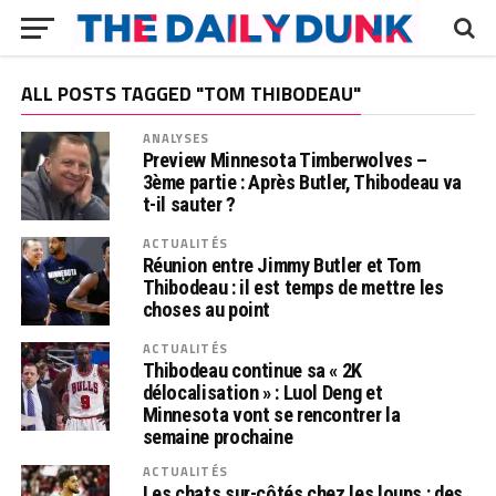
ALL POSTS TAGGED "TOM THIBODEAU"
ANALYSES
Preview Minnesota Timberwolves –
3ème partie : Après Butler, Thibodeau va
t-il sauter ?
ACTUALITÉS
Réunion entre Jimmy Butler et Tom
Thibodeau : il est temps de mettre les
choses au point
ACTUALITÉS
Thibodeau continue sa « 2K
délocalisation » : Luol Deng et
Minnesota vont se rencontrer la
semaine prochaine
ACTUALITÉS
Les chats sur-côtés chez les loups : des