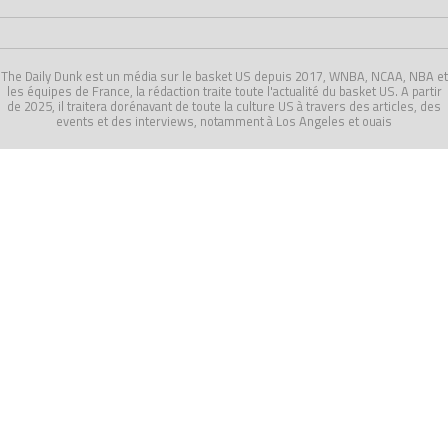
The Daily Dunk est un média sur le basket US depuis 2017, WNBA, NCAA, NBA et
les équipes de France, la rédaction traite toute l'actualité du basket US. A partir
de 2025, il traitera dorénavant de toute la culture US à travers des articles, des
events et des interviews, notamment à Los Angeles et ouais