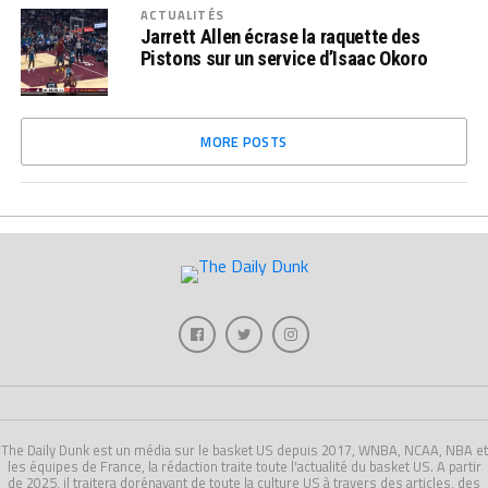
ACTUALITÉS
Jarrett Allen écrase la raquette des
Pistons sur un service d’Isaac Okoro
MORE POSTS
The Daily Dunk est un média sur le basket US depuis 2017, WNBA, NCAA, NBA et
les équipes de France, la rédaction traite toute l'actualité du basket US. A partir
de 2025, il traitera dorénavant de toute la culture US à travers des articles, des