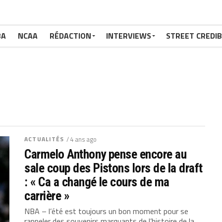
BA
NCAA
RÉDACTION
INTERVIEWS
STREET CREDIB
ACTUALITÉS
/ 4 ans ago
Carmelo Anthony pense encore au
sale coup des Pistons lors de la draft
: « Ca a changé le cours de ma
carrière »
NBA – l’été est toujours un bon moment pour se
rappeler des souvenirs marquants de l’histoire de la