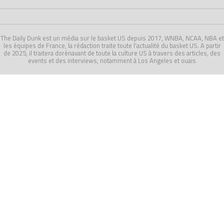
The Daily Dunk est un média sur le basket US depuis 2017, WNBA, NCAA, NBA et
les équipes de France, la rédaction traite toute l'actualité du basket US. A partir
de 2025, il traitera dorénavant de toute la culture US à travers des articles, des
events et des interviews, notamment à Los Angeles et ouais