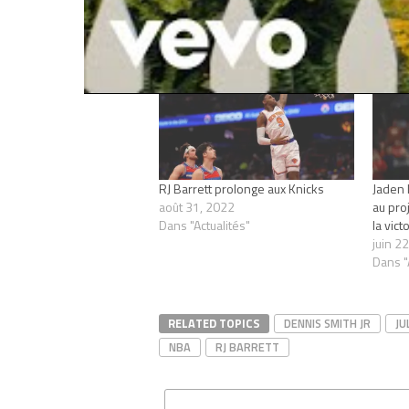
Articles similaires
RJ Barrett prolonge aux Knicks
Jaden 
août 31, 2022
au proj
Dans "Actualités"
la vict
juin 2
Dans "
RELATED TOPICS
DENNIS SMITH JR
JU
NBA
RJ BARRETT