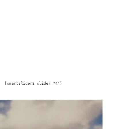
[smartslider3 slider="4"]