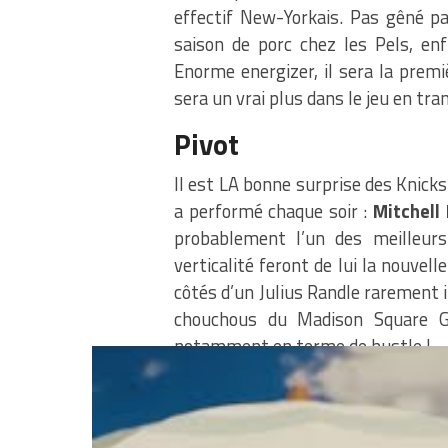
effectif New-Yorkais. Pas gêné par
saison de porc chez les Pels, enf
Enorme energizer, il sera la premi
sera un vrai plus dans le jeu en tr
Pivot
Il est LA bonne surprise des Knicks 
a performé chaque soir :
Mitchell
probablement l’un des meilleur
verticalité feront de lui la nouvel
côtés d’un Julius Randle rarement in
chouchous du Madison Square Ga
notamment en terme de hustle !
Banc
Attention embouteillage. Taj Gib