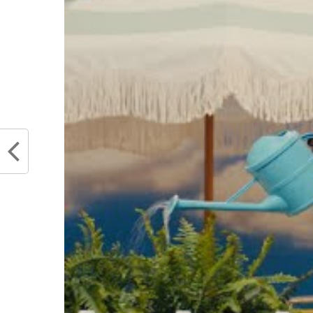
manqueront pas à New-York et il va 
nul doute qu’un Taj Gibson sera r
responsabilités de Robinson. Dans 
Payton sera aux abois pour intégrer
Jr, et il devrait obtenir beaucoup 
difficile pour Frank Ntilikina d
atteste d’un cap franchi d’un poi
seront aussi utiles, notamment Ell
pas sur le papier.
C’est terminé pour la premi
renseigné sur points forts e
deuxième partie et aux diff
Partager :