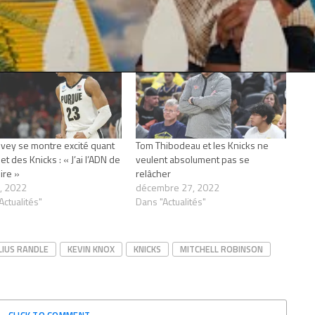
Ivey se montre excité quant
Tom Thibodeau et les Knicks ne
et des Knicks : « J’ai l’ADN de
veulent absolument pas se
oire »
relâcher
2, 2022
décembre 27, 2022
Actualités"
Dans "Actualités"
LIUS RANDLE
KEVIN KNOX
KNICKS
MITCHELL ROBINSON