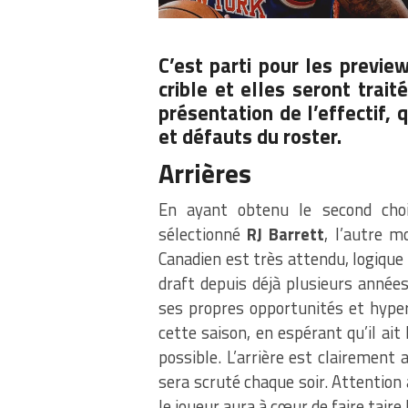
C’est parti pour les previe
crible et elles seront trai
présentation de l’effectif, 
et défauts du roster.
Arrières
En ayant obtenu le second choi
sélectionné
RJ Barrett
, l’autre m
Canadien est très attendu, logiqu
draft depuis déjà plusieurs années.
ses propres opportunités et hyper 
cette saison, en espérant qu’il ait
possible. L’arrière est clairemen
sera scruté chaque soir. Attention
le joueur aura à cœur de faire tair