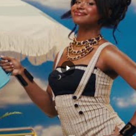
falloir réussir à donner du temps de jeu à chacun, et
égulièrement utilisé comme poste 5 pour soulager les
le backcourt, la concurrence fera rage aussi. Elfrid
 le cinq majeur en cas de défaillance de Dennis Smith
de temps de jeu. Déjà peu utilisé l’an dernier, il sera
e jouer plus, même si sa très bonne Coupe du Monde
nt de vue mental. Allonzo Trier et Wayne Ellington
ington pour aider un spacing des Knicks qui ne brille
ère partie de cette preview, qui vous aura
t faibles du roster. Dorénavant, place à la
érentes attentes !