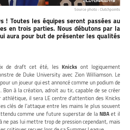
Source photo : Clutchpoints
ws ! Toutes les équipes seront passées au
tées en trois parties. Nous débutons par la
qui aura pour but de présenter les qualités
x de draft cet été, les
Knicks
ont logiquement
onstre de Duke University avec Zion Williamson. Le
e pour un joueur qui est annoncé comme un podium de
 Bon à la création, adroit au tir, capable de se créer
athlétique, il sera LE centre d’attention des Knicks
 les clés de l’attaque entre les mains le plus souvent
t attendu comme une future superstar de la
NBA
et il
 à ne pas lui mettre trop de pression cependant, mais
e les critiques reçues lors de sa Summer League.