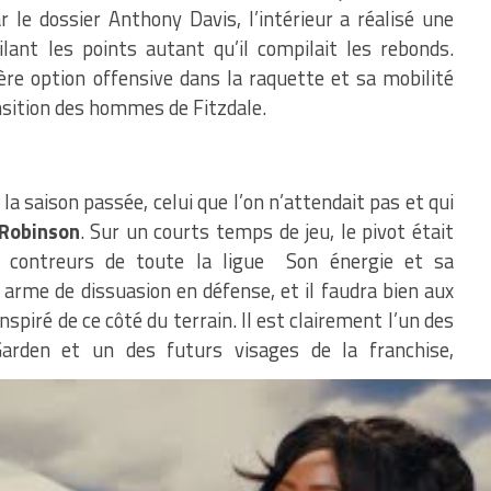
 le dossier Anthony Davis, l’intérieur a réalisé une
ilant les points autant qu’il compilait les rebonds.
ère option offensive dans la raquette et sa mobilité
ansition des hommes de Fitzdale.
la saison passée, celui que l’on n’attendait pas et qui
 Robinson
. Sur un courts temps de jeu, le pivot était
s contreurs de toute la ligue Son énergie et sa
le arme de dissuasion en défense, et il faudra bien aux
spiré de ce côté du terrain. Il est clairement l’un des
rden et un des futurs visages de la franchise,
son, Marcus Morris, Bobby Portis, les postes 4 ne