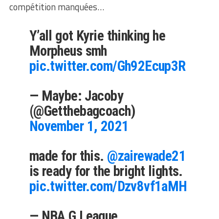
compétition manquées…
Y’all got Kyrie thinking he
Morpheus smh
pic.twitter.com/Gh92Ecup3R
— Maybe: Jacoby
(@Getthebagcoach)
November 1, 2021
made for this.
@zairewade21
is ready for the bright lights.
pic.twitter.com/Dzv8vf1aMH
— NBA G League