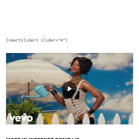
[smartslider3 slider="4"]