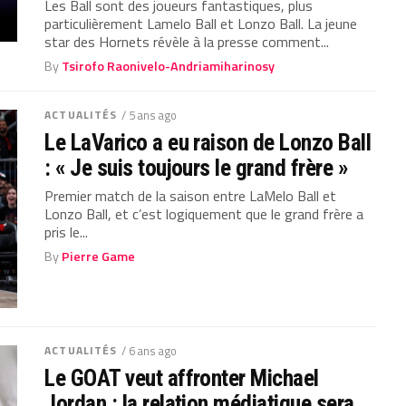
Les Ball sont des joueurs fantastiques, plus
particulièrement Lamelo Ball et Lonzo Ball. La jeune
star des Hornets révèle à la presse comment...
By
Tsirofo Raonivelo-Andriamiharinosy
ACTUALITÉS
/ 5 ans ago
Le LaVarico a eu raison de Lonzo Ball
: « Je suis toujours le grand frère »
Premier match de la saison entre LaMelo Ball et
Lonzo Ball, et c’est logiquement que le grand frère a
pris le...
By
Pierre Game
ACTUALITÉS
/ 6 ans ago
Le GOAT veut affronter Michael
Jordan : la relation médiatique sera