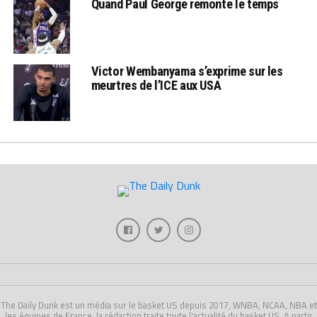
Quand Paul George remonte le temps
Victor Wembanyama s’exprime sur les
meurtres de l’ICE aux USA
The Daily Dunk est un média sur le basket US depuis 2017, WNBA, NCAA, NBA et
les équipes de France, la rédaction traite toute l'actualité du basket US. A partir