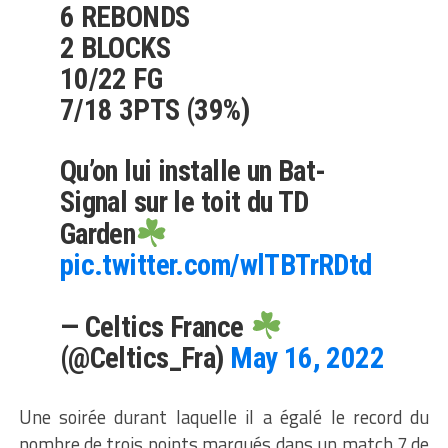
6 REBONDS
2 BLOCKS
10/22 FG
7/18 3PTS (39%)
Qu’on lui installe un Bat-
Signal sur le toit du TD
Garden
pic.twitter.com/wlTBTrRDtd
— Celtics France
(@Celtics_Fra)
May 16, 2022
Une soirée durant laquelle il a égalé le record du
nombre de trois points marqués dans un match 7 de