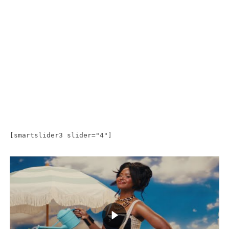
[smartslider3 slider="4"]