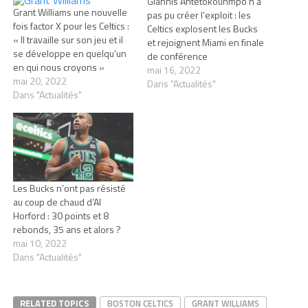
Giannis Antetokounmpo n’a
Grant Williams une nouvelle
pas pu créer l’exploit : les
fois factor X pour les Celtics :
Celtics explosent les Bucks
« Il travaille sur son jeu et il
et rejoignent Miami en finale
se développe en quelqu’un
de conférence
en qui nous croyons »
mai 16, 2022
mai 20, 2022
Dans "Actualités"
Dans "Actualités"
Les Bucks n’ont pas résisté
au coup de chaud d’Al
Horford : 30 points et 8
rebonds, 35 ans et alors ?
mai 10, 2022
Dans "Actualités"
RELATED TOPICS
BOSTON CELTICS
GRANT WILLIAMS