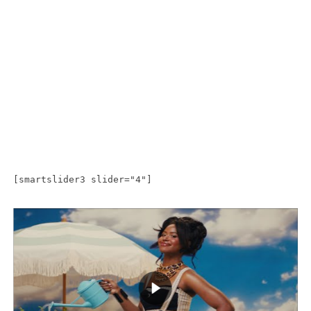
[smartslider3 slider="4"]