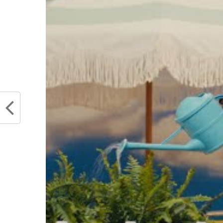
DeMar DeRozan commençait pourta
un mauvais match au pire des mo
pour un All-Star de son rang.