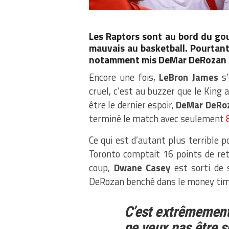
Les Raptors sont au bord du gou
mauvais au basketball. Pourtant
notamment mis DeMar DeRozan su
Encore une fois,
LeBron James
s’
cruel, c’est au buzzer que le King
être le dernier espoir,
DeMar DeRo
terminé le match avec seulement
Ce qui est d’autant plus terrible po
Toronto comptait 16 points de ret
coup,
Dwane Casey
est sorti de 
DeRozan benché dans le money ti
C’est extrêmement 
ne veux pas être s