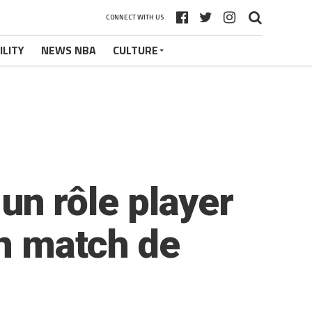
CONNECT WITH US
ILITY
NEWS NBA
CULTURE
n rôle player
un match de