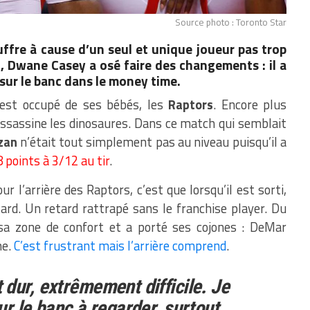
Source photo : Toronto Star
ffre à cause d’un seul et unique joueur pas trop
, Dwane Casey a osé faire des changements : il a
r le banc dans le money time.
est occupé de ses bébés, les
Raptors
. Encore plus
 assassine les dinosaures. Dans ce match qui semblait
zan
n’était tout simplement pas au niveau puisqu’il a
8 points à 3/12 au tir
.
ur l’arrière des Raptors, c’est que lorsqu’il est sorti,
ard. Un retard rattrapé sans le franchise player. Du
sa zone de confort et a porté ses cojones : DeMar
me.
C’est frustrant mais l’arrière comprend
.
dur, extrêmement difficile. Je
ur le banc à regarder, surtout