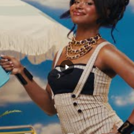
nt à briser sa réputation de chokeur, et il sort
ments. 8 points en playoffs, c’est bien trop peu