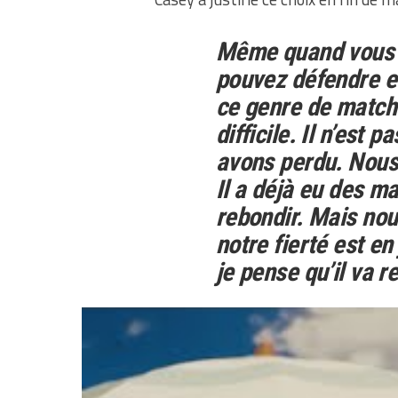
Même quand vous n
pouvez défendre et
ce genre de match 
difficile. Il n’est 
avons perdu. Nous
Il a déjà eu des mat
rebondir. Mais no
notre fierté est en
je pense qu’il va r
Il est évident qu’on attend une r
dans un match à élimination. De 
points (ou moins) à la mi-temps en 
Ce n’est absolument pas normal pou