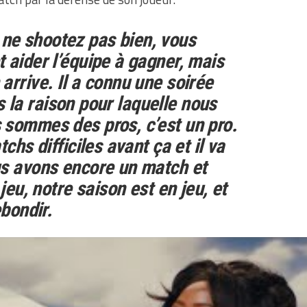
e shootez pas bien, vous
 aider l’équipe à gagner, mais
arrive. Il a connu une soirée
pas la raison pour laquelle nous
 sommes des pros, c’est un pro.
chs difficiles avant ça et il va
us avons encore un match et
 jeu, notre saison est en jeu, et
ebondir.
éaction de la part de DeMar DeRozan puisque on sera
plus,
l’arrière a réalisé son sixième match avec trois
playoffs, et c’est le… quatrième contre les Cavaliers
.
r un joueur de son calibre.