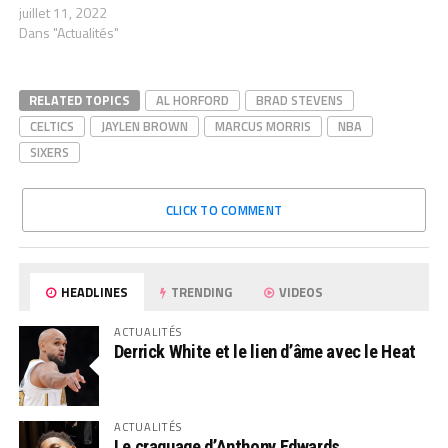
juillet 11, 2022
Dans "Actualités"
RELATED TOPICS
AL HORFORD
BRAD STEVENS
CELTICS
JAYLEN BROWN
MARCUS MORRIS
NBA
SIXERS
CLICK TO COMMENT
HEADLINES
TRENDING
VIDEOS
ACTUALITÉS
Derrick White et le lien d’âme avec le Heat
ACTUALITÉS
Le craquage d’Anthony Edwards…