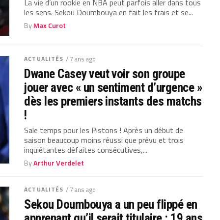
La vie d’un rookie en NBA peut parfois aller dans tous
les sens. Sekou Doumbouya en fait les frais et se...
By
Max Curot
ACTUALITÉS
/ 7 ans ago
Dwane Casey veut voir son groupe
jouer avec « un sentiment d’urgence »
dès les premiers instants des matchs
!
Sale temps pour les Pistons ! Après un début de
saison beaucoup moins réussi que prévu et trois
inquiétantes défaites consécutives,...
By
Arthur Verdelet
ACTUALITÉS
/ 7 ans ago
Sekou Doumbouya a un peu flippé en
apprenant qu’il serait titulaire : 19 ans