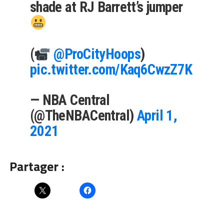
shade at RJ Barrett’s jumper
(
@ProCityHoops
)
pic.twitter.com/Kaq6CwzZ7K
— NBA Central
(@TheNBACentral)
April 1,
2021
Partager :