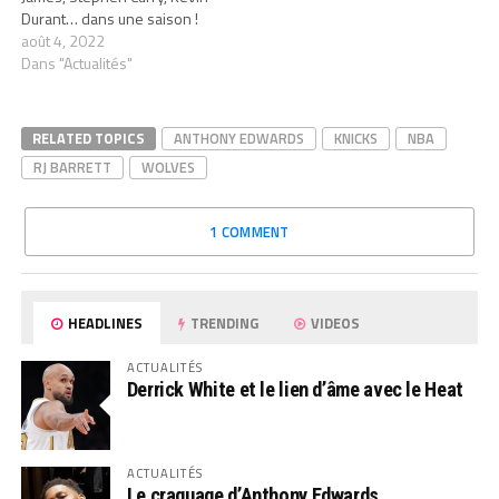
Durant… dans une saison !
août 4, 2022
Dans "Actualités"
RELATED TOPICS
ANTHONY EDWARDS
KNICKS
NBA
RJ BARRETT
WOLVES
1 COMMENT
HEADLINES
TRENDING
VIDEOS
ACTUALITÉS
Derrick White et le lien d’âme avec le Heat
ACTUALITÉS
Le craquage d’Anthony Edwards…