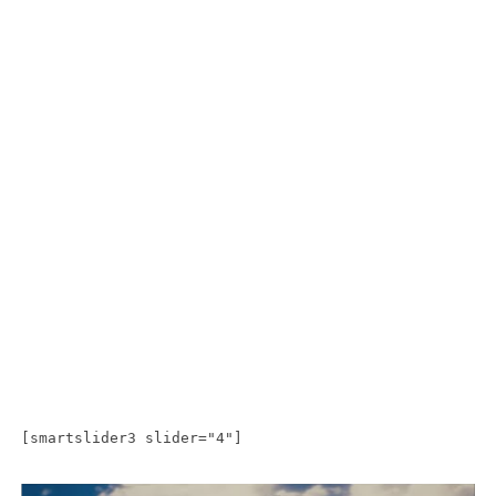
[smartslider3 slider="4"]