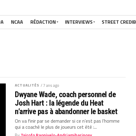
BA
NCAA
RÉDACTION
INTERVIEWS
STREET CREDIB
ACTUALITÉS
/ 7 ans ago
Dwyane Wade, coach personnel de
Josh Hart : la légende du Heat
n’arrive pas à abandonner le basket
On va finir par se demander si ce n’est pas l’homme
qui a coaché le plus de joueurs cet été :...
By
Tsirofo Raonivelo-Andriamiharinosy