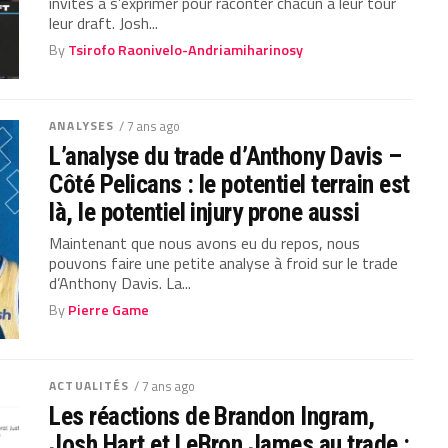
invités à s’exprimer pour raconter chacun à leur tour
leur draft. Josh...
By
Tsirofo Raonivelo-Andriamiharinosy
ANALYSES
/ 7 ans ago
L’analyse du trade d’Anthony Davis –
Côté Pelicans : le potentiel terrain est
là, le potentiel injury prone aussi
Maintenant que nous avons eu du repos, nous
pouvons faire une petite analyse à froid sur le trade
d’Anthony Davis. La...
By
Pierre Game
ACTUALITÉS
/ 7 ans ago
Les réactions de Brandon Ingram,
Josh Hart et LeBron James au trade :