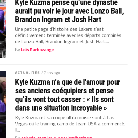
Kyle Kuzma pense qu’une dynastie
aurait pu voir le jour avec Lonzo Ball,
Brandon Ingram et Josh Hart
Une petite page d’histoire des Lakers s’est
définitivement terminée avec les départs combinés
de Lonzo Ball, Brandon Ingram et Josh Hart....
By
Loïs Barbazange
ACTUALITÉS
/ 7 ans ago
Kyle Kuzma n’a que de l’amour pour
ses anciens coéquipiers et pense
qu’ils vont tout casser : « Ils sont
dans une situation incroyable »
Kyle Kuzma et sa coupe ultra moisie sont à Las
Vegas où le training camp de team USA a commencé.
Il...