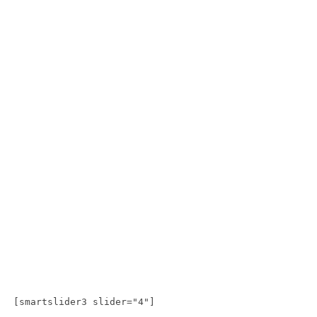
[smartslider3 slider="4"]