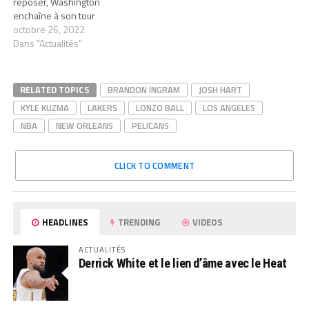
reposer, Washington
enchaîne à son tour
octobre 26, 2022
Dans "Actualités"
RELATED TOPICS
BRANDON INGRAM
JOSH HART
KYLE KUZMA
LAKERS
LONZO BALL
LOS ANGELES
NBA
NEW ORLEANS
PELICANS
CLICK TO COMMENT
HEADLINES
TRENDING
VIDEOS
ACTUALITÉS
Derrick White et le lien d’âme avec le Heat