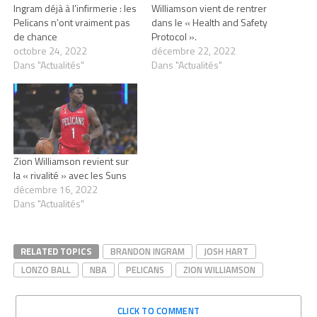
Ingram déjà à l’infirmerie : les
Williamson vient de rentrer
Pelicans n’ont vraiment pas
dans le « Health and Safety
de chance
Protocol ».
octobre 24, 2022
décembre 22, 2022
Dans "Actualités"
Dans "Actualités"
Zion Williamson revient sur
la « rivalité » avec les Suns
décembre 16, 2022
Dans "Actualités"
RELATED TOPICS
BRANDON INGRAM
JOSH HART
LONZO BALL
NBA
PELICANS
ZION WILLIAMSON
CLICK TO COMMENT