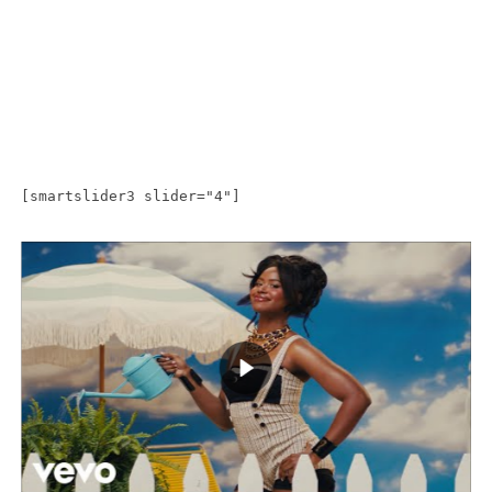
[smartslider3 slider="4"]