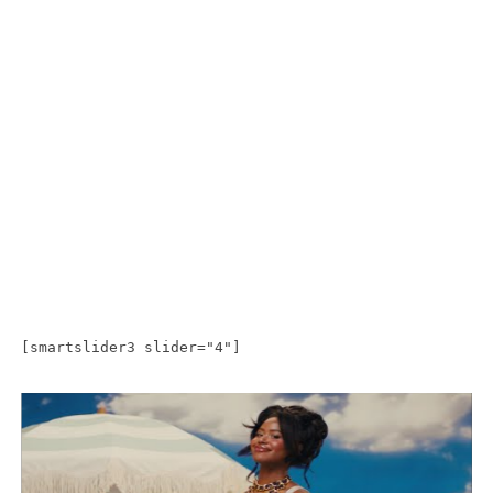
[smartslider3 slider="4"]