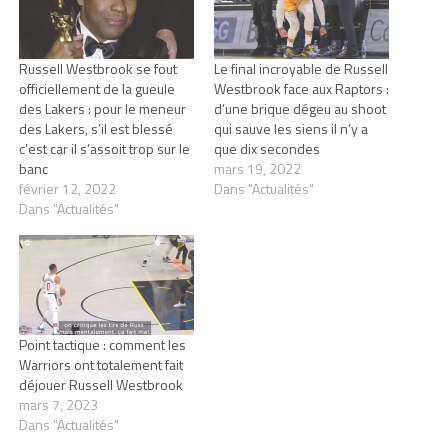
Russell Westbrook se fout
Le final incroyable de Russell
officiellement de la gueule
Westbrook face aux Raptors :
des Lakers : pour le meneur
d’une brique dégeu au shoot
des Lakers, s’il est blessé
qui sauve les siens il n’y a
c’est car il s’assoit trop sur le
que dix secondes
banc
mars 19, 2022
février 12, 2022
Dans "Actualités"
Dans "Actualités"
Point tactique : comment les
Warriors ont totalement fait
déjouer Russell Westbrook
mars 7, 2023
Dans "Actualités"