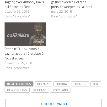
gagner, avec Anthony Davis
gagner avec les Pelicans
qui éclate les Nets
prêts à sweeper les Lakers !
octobre 26, 2018
mars 22, 2018
Dans "pronostics"
Dans "pronostics"
Prono n°3 : 157 euros à
gagner avec la 1ère place à
l’ouest en jeu
novembre 25, 2018
Dans "pronostics"
RELATED TOPICS
BLAZERS
HOLIDAY
LILLARDD
NBA
NEW ORLEANS
PELICANS
PORTLAND
CLICK TO COMMENT