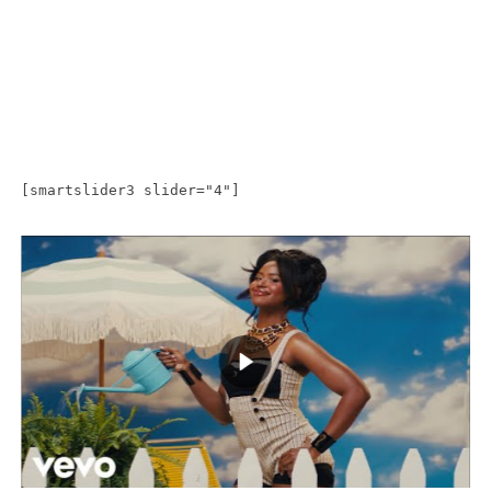
[smartslider3 slider="4"]